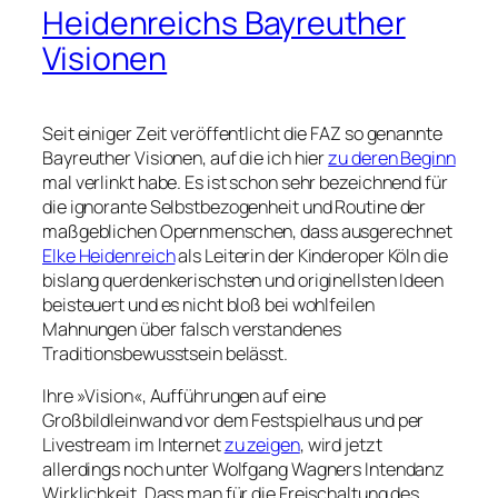
Heidenreichs Bayreuther
Visionen
Seit einiger Zeit veröffentlicht die FAZ so genannte
Bayreuther Visionen, auf die ich hier
zu deren Beginn
mal verlinkt habe. Es ist schon sehr bezeichnend für
die ignorante Selbstbezogenheit und Routine der
maßgeblichen Opernmenschen, dass ausgerechnet
Elke Heidenreich
als Leiterin der Kinderoper Köln die
bislang querdenkerischsten und originellsten Ideen
beisteuert und es nicht bloß bei wohlfeilen
Mahnungen über falsch verstandenes
Traditionsbewusstsein belässt.
Ihre »Vision«, Aufführungen auf eine
Großbildleinwand vor dem Festspielhaus und per
Livestream im Internet
zu zeigen
, wird jetzt
allerdings noch unter Wolfgang Wagners Intendanz
Wirklichkeit. Dass man für die Freischaltung des