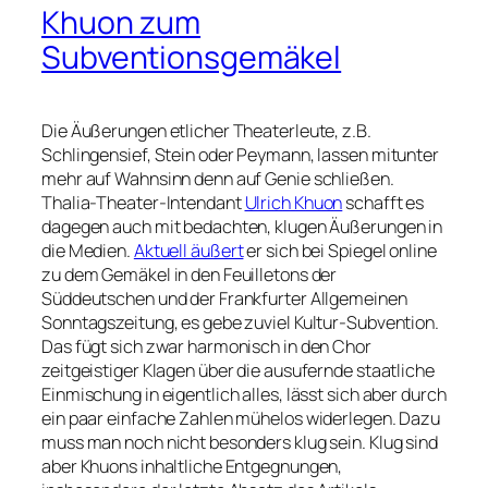
Khuon zum
Subventionsgemäkel
Die Äußerungen etlicher Theaterleute, z.B.
Schlingensief, Stein oder Peymann, lassen mitunter
mehr auf Wahnsinn denn auf Genie schließen.
Thalia-Theater-Intendant
Ulrich Khuon
schafft es
dagegen auch mit bedachten, klugen Äußerungen in
die Medien.
Aktuell äußert
er sich bei Spiegel online
zu dem Gemäkel in den Feuilletons der
Süddeutschen und der Frankfurter Allgemeinen
Sonntagszeitung, es gebe zuviel Kultur-Subvention.
Das fügt sich zwar harmonisch in den Chor
zeitgeistiger Klagen über die ausufernde staatliche
Einmischung in eigentlich alles, lässt sich aber durch
ein paar einfache Zahlen mühelos widerlegen. Dazu
muss man noch nicht besonders klug sein. Klug sind
aber Khuons inhaltliche Entgegnungen,