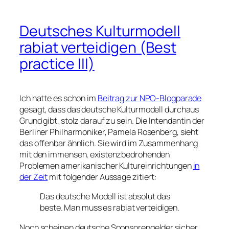
Deutsches Kulturmodell
rabiat verteidigen (Best
practice III)
Ich hatte es schon im
Beitrag zur NPO-Blogparade
gesagt, dass das deutsche Kulturmodell durchaus
Grund gibt, stolz darauf zu sein. Die Intendantin der
Berliner Philharmoniker, Pamela Rosenberg, sieht
das offenbar ähnlich. Sie wird im Zusammenhang
mit den immensen, existenzbedrohenden
Problemen amerikanischer Kultureinrichtungen
in
der Zeit
mit folgender Aussage zitiert:
Das deutsche Modell ist absolut das
beste. Man muss es rabiat verteidigen.
Noch scheinen deutsche Sponsorengelder sicher,