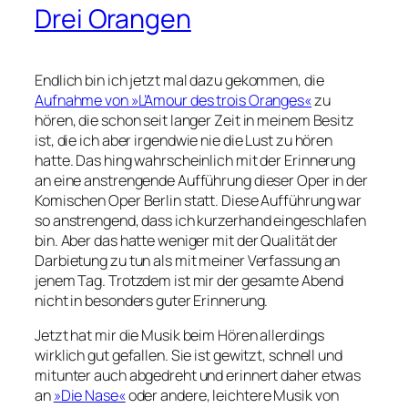
Drei Orangen
Endlich bin ich jetzt mal dazu gekommen, die
Aufnahme von »L’Amour des trois Oranges«
zu
hören, die schon seit langer Zeit in meinem Besitz
ist, die ich aber irgendwie nie die Lust zu hören
hatte. Das hing wahrscheinlich mit der Erinnerung
an eine anstrengende Aufführung dieser Oper in der
Komischen Oper Berlin statt. Diese Aufführung war
so anstrengend, dass ich kurzerhand eingeschlafen
bin. Aber das hatte weniger mit der Qualität der
Darbietung zu tun als mit meiner Verfassung an
jenem Tag. Trotzdem ist mir der gesamte Abend
nicht in besonders guter Erinnerung.
Jetzt hat mir die Musik beim Hören allerdings
wirklich gut gefallen. Sie ist gewitzt, schnell und
mitunter auch abgedreht und erinnert daher etwas
an
»Die Nase«
oder andere, leichtere Musik von