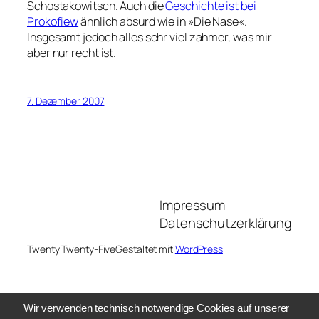
Schostakowitsch. Auch die
Geschichte ist bei
Prokofiew
ähnlich absurd wie in »Die Nase«.
Insgesamt jedoch alles sehr viel zahmer, was mir
aber nur recht ist.
7. Dezember 2007
Impressum
Datenschutzerklärung
Twenty Twenty-Five
Gestaltet mit
WordPress
Wir verwenden technisch notwendige Cookies auf unserer