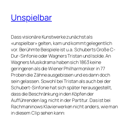
Unspielbar
Dass visionäre Kunstwerke zunächst als
«unspielbar» gelten, kam und kommt gelegentlich
vor. Berühmte Beispiele ist u.a. Schuberts Große C-
Dur-Sinfonie oder Wagners Tristan und Isolde. An
Wagners Musikdrama haben sich 1863 keine
geringeren als die Wiener Philharmoniker in 77
Proben die Zähne ausgebissen und es dann doch
sein gelassen. Sowohl bei Tristan als auch bei der
Schubert-Sinfonie hat sich später herausgestellt,
dass die Beschränkung in den Köpfen der
Aufführenden lag, nicht in der Partitur. Das ist bei
Rachmaninows Klavierwerken nicht anders, wie man
in diesem Clip sehen kann: