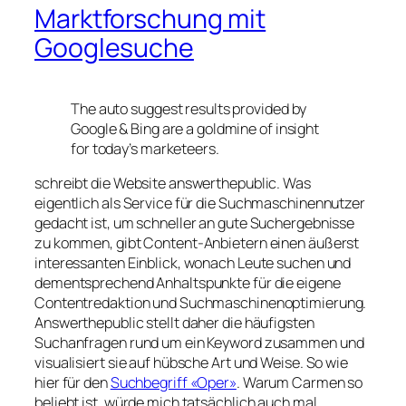
Marktforschung mit
Googlesuche
The auto suggest results provided by
Google & Bing are a goldmine of insight
for today’s marketeers.
schreibt die Website answerthepublic. Was
eigentlich als Service für die Suchmaschinennutzer
gedacht ist, um schneller an gute Suchergebnisse
zu kommen, gibt Content-Anbietern einen äußerst
interessanten Einblick, wonach Leute suchen und
dementsprechend Anhaltspunkte für die eigene
Contentredaktion und Suchmaschinenoptimierung.
Answerthepublic stellt daher die häufigsten
Suchanfragen rund um ein Keyword zusammen und
visualisiert sie auf hübsche Art und Weise. So wie
hier für den
Suchbegriff «Oper»
. Warum
Carmen
so
beliebt ist, würde mich tatsächlich auch mal