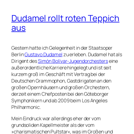
Dudamel rollt roten Teppich
aus
Gestern hatte ich Gelegenheit in der Staatsoper
Berlin
Gustavo Dudamel
zu erleben. Dudamel hat als
Dirigent des
Simón Bolívar-Jugendorchesters
eine
außerordentliche Karriere hingelegt und ist seit
kurzem groß im Geschäft mit Vertrag bei der
Deutschen Grammophon, Gastdirigaten an den
großen Opernhäusern und großen Orchestern,
derzeit einem Chefposten bei den Göteborger
Symphonikern und ab 2009 beim Los Angeles
Philharmonic.
Mein Eindruck war allerdings eher der vom
grundsoliden Kapellmeister als der vom
»charismatischen Pultstar«, was im Großen und