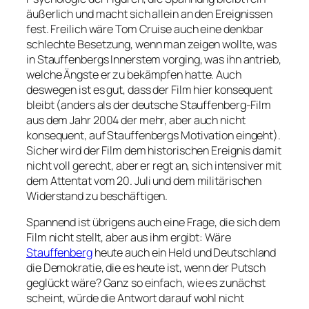
äußerlich und macht sich allein an den Ereignissen
fest. Freilich wäre Tom Cruise auch eine denkbar
schlechte Besetzung, wenn man zeigen wollte, was
in Stauffenbergs Innerstem vorging, was ihn antrieb,
welche Ängste er zu bekämpfen hatte. Auch
deswegen ist es gut, dass der Film hier konsequent
bleibt (anders als der deutsche Stauffenberg-Film
aus dem Jahr 2004 der mehr, aber auch nicht
konsequent, auf Stauffenbergs Motivation eingeht).
Sicher wird der Film dem historischen Ereignis damit
nicht voll gerecht, aber er regt an, sich intensiver mit
dem Attentat vom 20. Juli und dem militärischen
Widerstand zu beschäftigen.
Spannend ist übrigens auch eine Frage, die sich dem
Film nicht stellt, aber aus ihm ergibt: Wäre
Stauffenberg
heute auch ein Held und Deutschland
die Demokratie, die es heute ist, wenn der Putsch
geglückt wäre? Ganz so einfach, wie es zunächst
scheint, würde die Antwort darauf wohl nicht