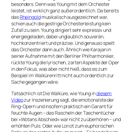
besonders. Denn was Young mit dem Orchester
leistet, ist wirklich ganz außerordentlich. Da bereits
das
Rheingold
musikalisch ausgezeichnet war,
schien auch die gestrige Orchesterleistung kein
Zufall zu sein. Young dirigiert sehr expressiv und
energiegeladen, dabei unglaublich souverän,
hochkonzentriert und präzise. Und genauso spielt
das Orchester dann auch. Ähnlich wie Karajan in
seiner Aufnahme mit den Berliner Philharmoniker,
rückte Young die lyrischen, zarten Aspekte der Oper
in den Fokus, was aber nicht hieß, dass es zum
Beispiel im Walkürenritt nicht auch ordentlich zur
Sache gegangen wäre.
Tatsächlich ist
Die Walküre
, wie Young in
diesem
Video
zur Inszenierung sagt, die emotionalste der
Ring-Opern und insofern praktisch ein Garant für
feuchte Augen – das Rascheln der Taschentücher
bei »Wotans Abschied« war nicht zu überhören – und
erhöhten Puls. Oder wie Loriot zum euphorischen