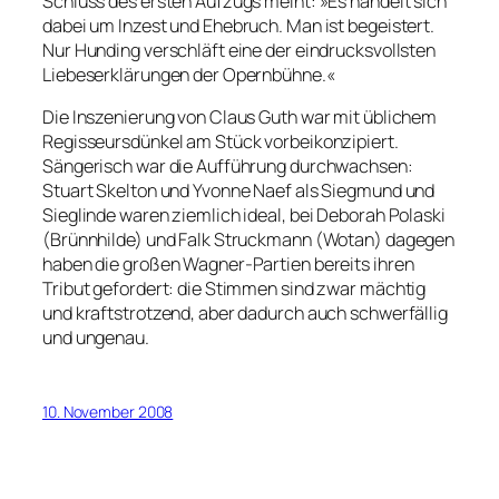
Schluss des ersten Aufzugs meint: »Es handelt sich
dabei um Inzest und Ehebruch. Man ist begeistert.
Nur Hunding verschläft eine der eindrucksvollsten
Liebeserklärungen der Opernbühne.«
Die Inszenierung von Claus Guth war mit üblichem
Regisseursdünkel am Stück vorbeikonzipiert.
Sängerisch war die Aufführung durchwachsen:
Stuart Skelton und Yvonne Naef als Siegmund und
Sieglinde waren ziemlich ideal, bei Deborah Polaski
(Brünnhilde) und Falk Struckmann (Wotan) dagegen
haben die großen Wagner-Partien bereits ihren
Tribut gefordert: die Stimmen sind zwar mächtig
und kraftstrotzend, aber dadurch auch schwerfällig
und ungenau.
10. November 2008