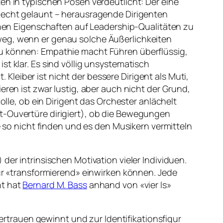
en in typischen Posen verdeutlicht: Der eine
hlecht gelaunt – herausragende Dirigenten
ichen Eigenschaften auf Leadership-Qualitäten zu
eg, wenn er genau solche Äußerlichkeiten
u können: Empathie macht Führen überflüssig,
t klar. Es sind völlig unsystematisch
leiber ist nicht der bessere Dirigent als Muti,
eren ist zwar lustig, aber auch nicht der Grund,
olle, ob ein Dirigent das Orchester anlächelt
t-Ouvertüre dirigiert), ob die Bewegungen
e so nicht finden und es den Musikern vermitteln
der intrinsischen Motivation vieler Individuen.
nur «transformierend» einwirken können. Jede
ht hat
Bernard M. Bass
anhand von «vier Is»
rtrauen gewinnt und zur Identifikationsfigur