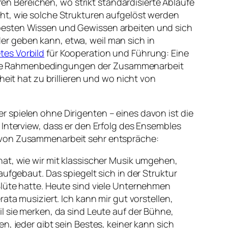
ren Bereichen, wo strikt standardisierte Abläufe
ht, wie solche Strukturen aufgelöst werden
 besten Wissen und Gewissen arbeiten und sich
r geben kann, etwa, weil man sich in
tes Vorbild
für Kooperation und Führung: Eine
und die Rahmenbedingungen der Zusammenarbeit
eit hat zu brillieren und wo nicht von
 spielen ohne Dirigenten – eines davon ist die
 Interview, dass er den Erfolg des Ensembles
n von Zusammenarbeit sehr entspräche:
 hat, wie wir mit klassischer Musik umgehen,
 aufgebaut. Das spiegelt sich in der Struktur
 Blüte hatte. Heute sind viele Unternehmen
rata musiziert. Ich kann mir gut vorstellen,
il sie merken, da sind Leute auf der Bühne,
 jeder gibt sein Bestes, keiner kann sich