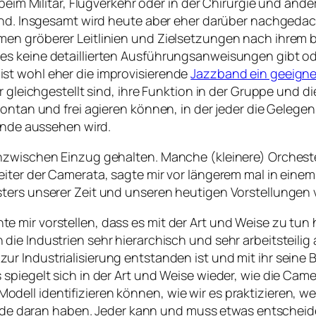
 beim Militär, Flugverkehr oder in der Chirurgie und ande
sind. Insgesamt wird heute aber eher darüber nachgedac
men gröberer Leitlinien und Zielsetzungen nach ihrem
s keine detaillierten Ausführungsanweisungen gibt ode
st wohl eher die improvisierende
Jazzband ein geeigne
ger gleichgestellt sind, ihre Funktion in der Gruppe 
ontan und frei agieren können, in der jeder die Gelegenh
 Ende aussehen wird.
nzwischen Einzug gehalten. Manche (kleinere) Orchester
iter der Camerata, sagte mir vor längerem mal in einem
sters unserer Zeit und unseren heutigen Vorstellunge
nte mir vorstellen, dass es mit der Art und Weise zu tun
n die Industrien sehr hierarchisch und sehr arbeitsteilig
 zur Industrialisierung entstanden ist und mit ihr seine
as spiegelt sich in der Art und Weise wieder, wie die Came
Modell identifizieren können, wie wir es praktizieren, we
e daran haben. Jeder kann und muss etwas entscheiden,