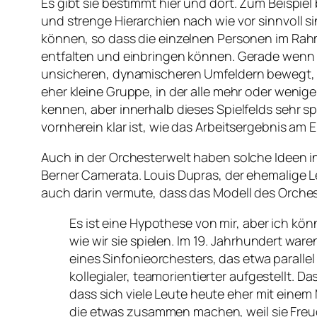
Es gibt sie bestimmt hier und dort. Zum Beispiel
und strenge Hierarchien nach wie vor sinnvoll 
können, so dass die einzelnen Personen im Rah
entfalten und einbringen können. Gerade wenn e
unsicheren, dynamischeren Umfeldern bewegt, i
eher kleine Gruppe, in der alle mehr oder weni
kennen, aber innerhalb dieses Spielfelds sehr sp
vornherein klar ist, wie das Arbeitsergebnis am
Auch in der Orchesterwelt haben solche Ideen i
Berner Camerata. Louis Dupras, der ehemalige Le
auch darin vermute, dass das Modell des Orche
Es ist eine Hypothese von mir, aber ich kön
wie wir sie spielen. Im 19. Jahrhundert ware
eines Sinfonieorchesters, das etwa parallel
kollegialer, teamorientierter aufgestellt. D
dass sich viele Leute heute eher mit einem 
die etwas zusammen machen, weil sie Freud