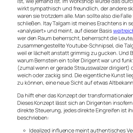
ist,
wie
jemand
ist
. Im Workshop wurde das durch
wirkt sympathisch und freundlich, der andere s
waren sie trotzdem alle. Man sollte also die Fa
schließen. Itay Talgam ist meines Erachtens in 
«analysiert» und meint, auf dieser Basis
weitrei
wer den Raum beherrscht, beherrscht die Leute, 
zusammengestellte Youtube-Schnipsel, die Talgam
weil er lächelt anstatt grimmig zu gucken. Und B
warum Bernstein ein toller Dirigent war und funkt
(zumal wenn er gerade Strausswalzer dirigiert)
weich oder zackig sind. Die eigentliche Kunst li
zu können, eine neue Sicht auf etwas Altbekan
Da hilft eher das Konzept der transformationalen
Dieses Konzept lässt sich an Dirigenten insofer
direkte Steuerung, jedes direkte Eingreifen is
beschrieben:
Idealized influence
meint authentisches Ver