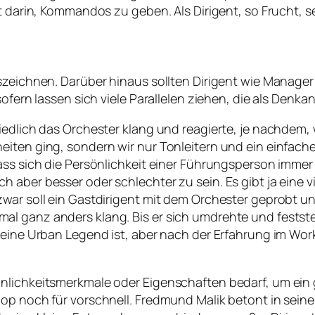
t darin, Kommandos zu geben. Als Dirigent, so Frucht, s
uszeichnen. Darüber hinaus sollten Dirigent wie Manage
sofern lassen sich viele Parallelen ziehen, die als Denk
iedlich das Orchester klang und reagierte, je nachdem,
heiten ging, sondern wir nur Tonleitern und ein einfa
ass sich die Persönlichkeit einer Führungsperson immer
aber besser oder schlechter zu sein. Es gibt ja eine vi
zwar soll ein Gastdirigent mit dem Orchester geprobt 
l ganz anders klang. Bis er sich umdrehte und feststel
s eine Urban Legend ist, aber nach der Erfahrung im Wo
nlichkeitsmerkmale oder Eigenschaften bedarf, um ein g
hop noch für vorschnell. Fredmund Malik betont in sein