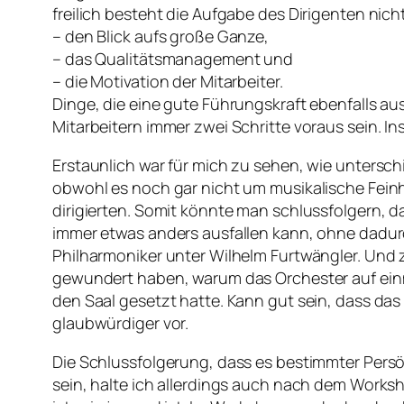
freilich besteht die Aufgabe des Dirigenten nich
– den Blick aufs große Ganze,
– das Qualitätsmanagement und
– die Motivation der Mitarbeiter.
Dinge, die eine gute Führungskraft ebenfalls a
Mitarbeitern immer zwei Schritte voraus sein. In
Erstaunlich war für mich zu sehen, wie untersch
obwohl es noch gar nicht um musikalische Fein
dirigierten. Somit könnte man schlussfolgern, d
immer etwas anders ausfallen kann, ohne dadurch 
Philharmoniker unter Wilhelm Furtwängler. Und 
gewundert haben, warum das Orchester auf einma
den Saal gesetzt hatte. Kann gut sein, dass da
glaubwürdiger vor.
Die Schlussfolgerung, dass es bestimmter Persö
sein, halte ich allerdings auch nach dem Works