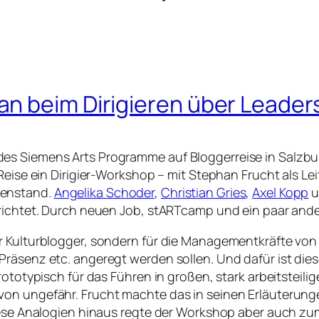
n beim Dirigieren über Leader
es Siemens Arts Programme auf Bloggerreise in Salzbur
Reise ein Dirigier-Workshop – mit Stephan Frucht als Le
genstand.
Angelika Schoder
,
Christian Gries
,
Axel Kopp
u
erichtet. Durch neuen Job, stARTcamp und ein paar ande
r Kulturblogger, sondern für die Managementkräfte von 
Präsenz etc. angeregt werden sollen. Und dafür ist die
rototypisch für das Führen in großen, stark arbeitsteili
on ungefähr. Frucht machte das in seinen Erläuterungen
 diese Analogien hinaus regte der Workshop aber auch 