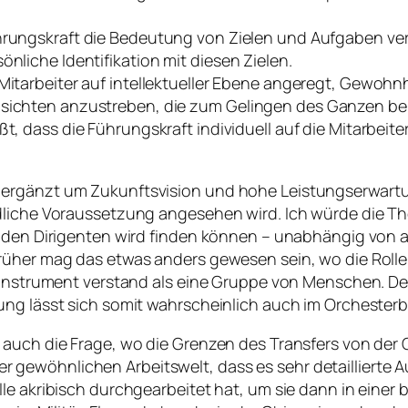
hrungskraft die Bedeutung von Zielen und Aufgaben verm
önliche Identifikation mit diesen Zielen.
Mitarbeiter auf intellektueller Ebene angeregt, Gewoh
insichten anzustreben, die zum Gelingen des Ganzen be
ßt, dass die Führungskraft individuell auf die Mitarbeite
 ergänzt um Zukunftsvision und hohe Leistungserwartu
dliche Voraussetzung angesehen wird. Ich würde die The
nden Dirigenten wird finden können – unabhängig von all
rüher mag das etwas anders gewesen sein, wo die Rolle
n Instrument verstand als eine Gruppe von Menschen. D
ung lässt sich somit wahrscheinlich auch im Orchesterb
auch die Frage, wo die Grenzen des Transfers von der O
in der gewöhnlichen Arbeitswelt, dass es sehr detaillier
le akribisch durchgearbeitet hat, um sie dann in einer