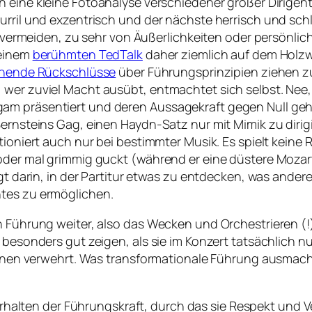
 eine kleine Fotoanalyse verschiedener großer Dirigent
kurril und exzentrisch und der nächste herrisch und sc
lle vermeiden, zu sehr von Äußerlichkeiten oder persönl
seinem
berühmten TedTalk
daher ziemlich auf dem Holzw
chende Rückschlüsse
über Führungsprinzipien ziehen z
wer zuviel Macht ausübt, entmachtet sich selbst. Nee, is
 präsentiert und deren Aussagekraft gegen Null geht. K
ernsteins Gag, einen Haydn-Satz nur mit Mimik zu dirigi
ioniert auch nur bei bestimmter Musik. Es spielt keine R
 oder mal grimmig guckt (während er eine düstere Mozar
egt darin, in der Partitur etwas zu entdecken, was ander
ntes zu ermöglichen.
 Führung weiter, also das Wecken und Orchestrieren (!) 
n besonders gut zeigen, als sie im Konzert tatsächlich 
t ihnen verwehrt. Was transformationale Führung ausmac
halten der Führungskraft, durch das sie Respekt und Ve