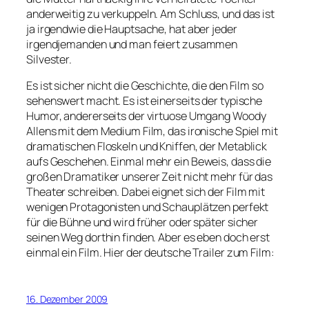
anderweitig zu verkuppeln. Am Schluss, und das ist
ja irgendwie die Hauptsache, hat aber jeder
irgendjemanden und man feiert zusammen
Silvester.
Es ist sicher nicht die Geschichte, die den Film so
sehenswert macht. Es ist einerseits der typische
Humor, andererseits der virtuose Umgang Woody
Allens mit dem Medium Film, das ironische Spiel mit
dramatischen Floskeln und Kniffen, der Metablick
aufs Geschehen. Einmal mehr ein Beweis, dass die
großen Dramatiker unserer Zeit nicht mehr für das
Theater schreiben. Dabei eignet sich der Film mit
wenigen Protagonisten und Schauplätzen perfekt
für die Bühne und wird früher oder später sicher
seinen Weg dorthin finden. Aber es eben doch erst
einmal ein Film. Hier der deutsche Trailer zum Film:
16. Dezember 2009