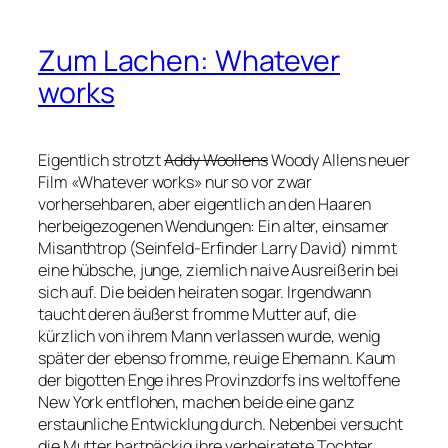
Zum Lachen: Whatever
works
Eigentlich strotzt
Addy Woollens
Woody Allens neuer
Film «Whatever works» nur so vor zwar
vorhersehbaren, aber eigentlich an den Haaren
herbeigezogenen Wendungen: Ein alter, einsamer
Misanthtrop (Seinfeld-Erfinder Larry David) nimmt
eine hübsche, junge, ziemlich naive Ausreißerin bei
sich auf. Die beiden heiraten sogar. Irgendwann
taucht deren äußerst fromme Mutter auf, die
kürzlich von ihrem Mann verlassen wurde, wenig
später der ebenso fromme, reuige Ehemann. Kaum
der bigotten Enge ihres Provinzdorfs ins weltoffene
New York entflohen, machen beide eine ganz
erstaunliche Entwicklung durch. Nebenbei versucht
die Mutter hartnäckig ihre verheiratete Tochter