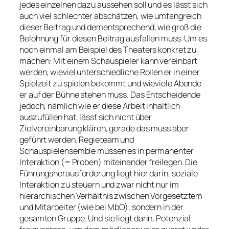
jedes einzelnen dazu aussehen soll und es lässt sich
auch viel schlechter abschätzen, wie umfangreich
dieser Beitrag und dementsprechend, wie groß die
Belohnung für diesen Beitrag ausfallen muss. Um es
noch einmal am Beispiel des Theaters konkret zu
machen: Mit einem Schauspieler kann vereinbart
werden, wieviel unterschiedliche Rollen er in einer
Spielzeit zu spielen bekommt und wieviele Abende
er auf der Bühne stehen muss. Das Entscheidende
jedoch, nämlich wie er diese Arbeit inhaltlich
auszufüllen hat, lässt sich nicht über
Zielvereinbarung klären, gerade das muss aber
geführt werden. Regieteam und
Schauspielensemble müssen es in permanenter
Interaktion (= Proben) miteinander freilegen. Die
Führungsherausforderung liegt hier darin, soziale
Interaktion zu steuern und zwar nicht nur im
hierarchischen Verhältnis zwischen Vorgesetztem
und Mitarbeiter (wie bei MbO), sondern in der
gesamten Gruppe. Und sie liegt darin, Potenzial