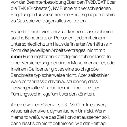
von der Beamtenbesoldung über den TVöD/BAT über
die TVK (Orchester), NV Bühne mit verschiedenen
Regelungen für verschiedene Berufsgruppen bis hin
zu Gastspielverträgen alles vertreten.
Es bedarf nicht viel, um zu erkennen, dass sich eine
solche Bandbreite an Personen, jede mit einem
unterschiedlich zum Haus definierten Verhältnis in
Form des jeweiligen Arbeitsvertrages, nicht mit
einer
Führungstechnik erfolgreich führen lässt. In
einer Versicherung, bei einem Maschinenbauer, oder
in einem Callcenter gibt es eine solch große
Bandbreite typischerweise nicht. Aber selbst hier
wäre es fahrlässig davon auszugehen, dass
deswegen alle Mitarbeiter mit einer einzigen
Führungstechnik geführt werden könnten.
An eine weitere Grenze stößt MbO im kreativen,
wissensintensiven, dynamischen Umfeld. Wenn
niemand weiß, wie das Ziel konkret aussehen soll,
dann lässt sich nicht definieren, wie der Beitrag