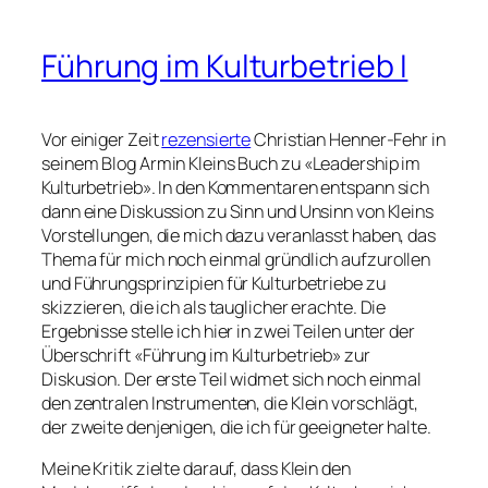
Führung im Kulturbetrieb I
Vor einiger Zeit
rezensierte
Christian Henner-Fehr in
seinem Blog Armin Kleins Buch zu «Leadership im
Kulturbetrieb». In den Kommentaren entspann sich
dann eine Diskussion zu Sinn und Unsinn von Kleins
Vorstellungen, die mich dazu veranlasst haben, das
Thema für mich noch einmal gründlich aufzurollen
und Führungsprinzipien für Kulturbetriebe zu
skizzieren, die ich als tauglicher erachte. Die
Ergebnisse stelle ich hier in zwei Teilen unter der
Überschrift «Führung im Kulturbetrieb» zur
Diskusion. Der erste Teil widmet sich noch einmal
den zentralen Instrumenten, die Klein vorschlägt,
der zweite denjenigen, die ich für geeigneter halte.
Meine Kritik zielte darauf, dass Klein den