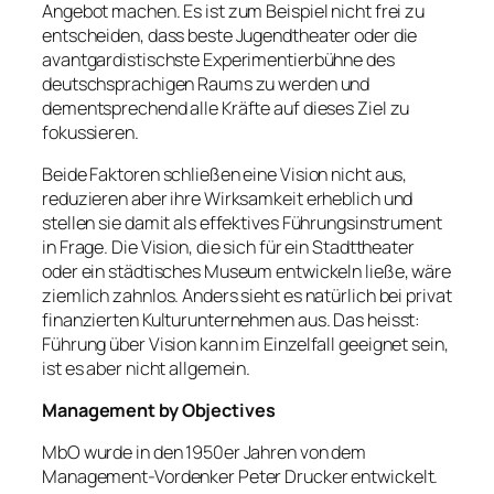
Angebot machen. Es ist zum Beispiel nicht frei zu
entscheiden, dass beste Jugendtheater oder die
avantgardistischste Experimentierbühne des
deutschsprachigen Raums zu werden und
dementsprechend alle Kräfte auf dieses Ziel zu
fokussieren.
Beide Faktoren schließen eine Vision nicht aus,
reduzieren aber ihre Wirksamkeit erheblich und
stellen sie damit als effektives Führungsinstrument
in Frage. Die Vision, die sich für ein Stadttheater
oder ein städtisches Museum entwickeln ließe, wäre
ziemlich zahnlos. Anders sieht es natürlich bei privat
finanzierten Kulturunternehmen aus. Das heisst:
Führung über Vision kann im Einzelfall geeignet sein,
ist es aber nicht allgemein.
Management by Objectives
MbO wurde in den 1950er Jahren von dem
Management-Vordenker Peter Drucker entwickelt.