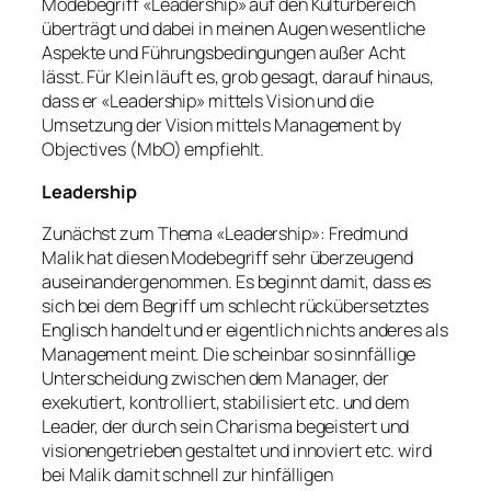
Modebegriff «Leadership» auf den Kulturbereich
überträgt und dabei in meinen Augen wesentliche
Aspekte und Führungsbedingungen außer Acht
lässt. Für Klein läuft es, grob gesagt, darauf hinaus,
dass er «Leadership» mittels Vision und die
Umsetzung der Vision mittels Management by
Objectives (MbO) empfiehlt.
Leadership
Zunächst zum Thema «Leadership»: Fredmund
Malik hat diesen Modebegriff sehr überzeugend
auseinandergenommen. Es beginnt damit, dass es
sich bei dem Begriff um schlecht rückübersetztes
Englisch handelt und er eigentlich nichts anderes als
Management meint. Die scheinbar so sinnfällige
Unterscheidung zwischen dem Manager, der
exekutiert, kontrolliert, stabilisiert etc. und dem
Leader, der durch sein Charisma begeistert und
visionengetrieben gestaltet und innoviert etc. wird
bei Malik damit schnell zur hinfälligen