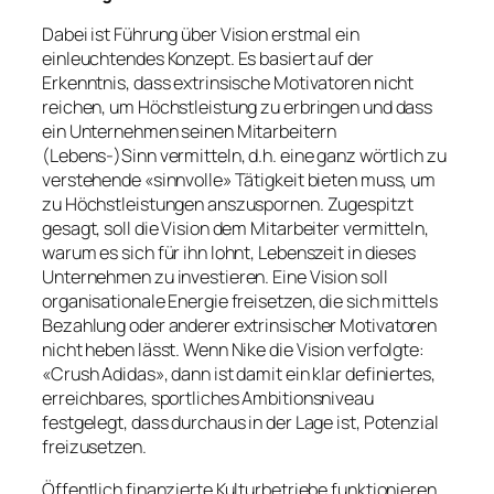
Dabei ist Führung über Vision erstmal ein
einleuchtendes Konzept. Es basiert auf der
Erkenntnis, dass extrinsische Motivatoren nicht
reichen, um Höchstleistung zu erbringen und dass
ein Unternehmen seinen Mitarbeitern
(Lebens-)Sinn vermitteln, d.h. eine ganz wörtlich zu
verstehende «sinnvolle» Tätigkeit bieten muss, um
zu Höchstleistungen anszuspornen. Zugespitzt
gesagt, soll die Vision dem Mitarbeiter vermitteln,
warum es sich für ihn lohnt, Lebenszeit in dieses
Unternehmen zu investieren. Eine Vision soll
organisationale Energie freisetzen, die sich mittels
Bezahlung oder anderer extrinsischer Motivatoren
nicht heben lässt. Wenn Nike die Vision verfolgte:
«Crush Adidas», dann ist damit ein klar definiertes,
erreichbares, sportliches Ambitionsniveau
festgelegt, dass durchaus in der Lage ist, Potenzial
freizusetzen.
Öffentlich finanzierte Kulturbetriebe funktionieren