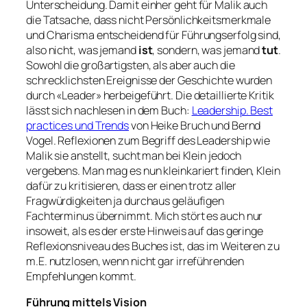
Unterscheidung. Damit einher geht für Malik auch
die Tatsache, dass nicht Persönlichkeitsmerkmale
und Charisma entscheidend für Führungserfolg sind,
also nicht, was jemand
ist
, sondern, was jemand
tut
.
Sowohl die großartigsten, als aber auch die
schrecklichsten Ereignisse der Geschichte wurden
durch «Leader» herbeigeführt. Die detaillierte Kritik
lässt sich nachlesen in dem Buch:
Leadership. Best
practices und Trends
von Heike Bruch und Bernd
Vogel. Reflexionen zum Begriff des Leadership wie
Malik sie anstellt, sucht man bei Klein jedoch
vergebens. Man mag es nun kleinkariert finden, Klein
dafür zu kritisieren, dass er einen trotz aller
Fragwürdigkeiten ja durchaus geläufigen
Fachterminus übernimmt. Mich stört es auch nur
insoweit, als es der erste Hinweis auf das geringe
Reflexionsniveau des Buches ist, das im Weiteren zu
m.E. nutzlosen, wenn nicht gar irreführenden
Empfehlungen kommt.
Führung mittels Vision