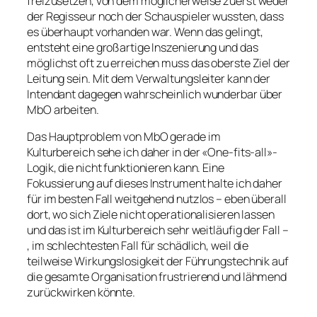
freizusetzen, von dem möglicherweise zuerst weder
der Regisseur noch der Schauspieler wussten, dass
es überhaupt vorhanden war. Wenn das gelingt,
entsteht eine großartige Inszenierung und das
möglichst oft zu erreichen muss das oberste Ziel der
Leitung sein. Mit dem Verwaltungsleiter kann der
Intendant dagegen wahrscheinlich wunderbar über
MbO arbeiten.
Das Hauptproblem von MbO gerade im
Kulturbereich sehe ich daher in der «One-fits-all»-
Logik, die nicht funktionieren kann. Eine
Fokussierung auf dieses Instrument halte ich daher
für im besten Fall weitgehend nutzlos – eben überall
dort, wo sich Ziele nicht operationalisieren lassen
und das ist im Kulturbereich sehr weitläufig der Fall –
, im schlechtesten Fall für schädlich, weil die
teilweise Wirkungslosigkeit der Führungstechnik auf
die gesamte Organisation frustrierend und lähmend
zurückwirken könnte.