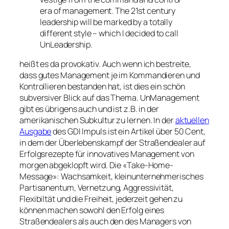
era of management. The 21st century
leadership will be marked by a totally
different style – which I decided to call
UnLeadership.
heißt es da provokativ. Auch wenn ich bestreite,
dass gutes Management je im Kommandieren und
Kontrollieren bestanden hat, ist dies ein schön
subversiver Blick auf das Thema. UnManagement
gibt es übrigens auch und ist z.B. in der
amerikanischen Subkultur zu lernen. In der
aktuellen
Ausgabe
des GDI Impuls ist ein Artikel über 50 Cent,
in dem der Überlebenskampf der Straßendealer auf
Erfolgsrezepte für innovatives Management von
morgen abgeklopft wird. Die «Take-Home-
Message»: Wachsamkeit, kleinunternehmerisches
Partisanentum, Vernetzung, Aggressivität,
Flexibiltät und die Freiheit, jederzeit gehen zu
können machen sowohl den Erfolg eines
Straßendealers als auch den des Managers von