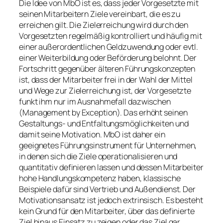
Die Idee von MbO ist es, dass jeder Vorgesetzte mit
seinen Mitarbeitern Ziele vereinbart, die es zu
erreichen gilt. Die Zielerreichung wird durch den
Vorgesetzten regelmäßig kontrolliert und häufig mit
einer außerordentlichen Geldzuwendung oder evtl.
einer Weiterbildung oder Beförderung belohnt. Der
Fortschritt gegenüber älteren Führungskonzepten
ist, dass der Mitarbeiter frei in der Wahl der Mittel
und Wege zur Zielerreichung ist, der Vorgesetzte
funkt ihm nur im Ausnahmefall dazwischen
(Management by Exception). Das erhöht seinen
Gestaltungs- und Entfaltungsmöglichkeiten und
damit seine Motivation. MbO ist daher ein
geeignetes Führungsinstrument für Unternehmen,
in denen sich die Ziele operationalisieren und
quantitativ definieren lassen und dessen Mitarbeiter
hohe Handlungskompetenz haben, klassische
Beispiele dafür sind Vertrieb und Außendienst. Der
Motivationsansatz ist jedoch extrinsisch. Es besteht
kein Grund für den Mitarbeiter, über das definierte
Ziel hinaus Einsatz zu zeigen oder das Ziel gar