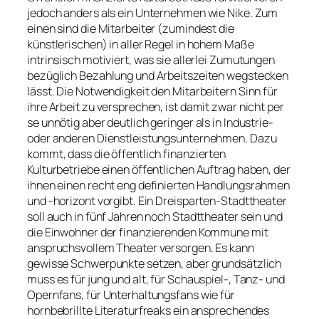
jedoch anders als ein Unternehmen wie Nike. Zum
einen sind die Mitarbeiter (zumindest die
künstlerischen) in aller Regel in hohem Maße
intrinsisch motiviert, was sie allerlei Zumutungen
bezüglich Bezahlung und Arbeitszeiten wegstecken
lässt. Die Notwendigkeit den Mitarbeitern Sinn für
ihre Arbeit zu versprechen, ist damit zwar nicht per
se unnötig aber deutlich geringer als in Industrie-
oder anderen Dienstleistungsunternehmen. Dazu
kommt, dass die öffentlich finanzierten
Kulturbetriebe einen öffentlichen Auftrag haben, der
ihnen einen recht eng definierten Handlungsrahmen
und -horizont vorgibt. Ein Dreisparten-Stadttheater
soll auch in fünf Jahren noch Stadttheater sein und
die Einwohner der finanzierenden Kommune mit
anspruchsvollem Theater versorgen. Es kann
gewisse Schwerpunkte setzen, aber grundsätzlich
muss es für jung und alt, für Schauspiel-, Tanz- und
Opernfans, für Unterhaltungsfans wie für
hornbebrillte Literaturfreaks ein ansprechendes