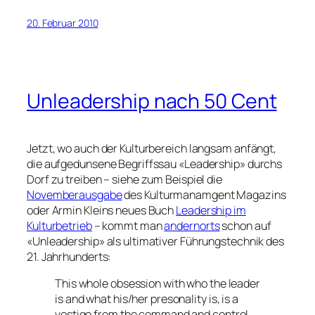
20. Februar 2010
Unleadership nach 50 Cent
Jetzt, wo auch der Kulturbereich langsam anfängt,
die aufgedunsene Begriffssau «Leadership» durchs
Dorf zu treiben – siehe zum Beispiel die
Novemberausgabe
des Kulturmanamgent Magazins
oder Armin Kleins neues Buch
Leadership im
Kulturbetrieb
– kommt man
andernorts
schon auf
«Unleadership» als ultimativer Führungstechnik des
21. Jahrhunderts:
This whole obsession with who the leader
is and what his/her presonality is, is a
vestige from the command and control