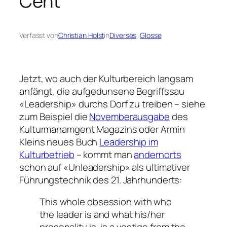
Cent
Verfasst von
Christian Holst
in
Diverses
, 
Glosse
Jetzt, wo auch der Kulturbereich langsam
anfängt, die aufgedunsene Begriffssau
«Leadership» durchs Dorf zu treiben – siehe
zum Beispiel die
Novemberausgabe
des
Kulturmanamgent Magazins oder Armin
Kleins neues Buch
Leadership im
Kulturbetrieb
– kommt man
andernorts
schon auf «Unleadership» als ultimativer
Führungstechnik des 21. Jahrhunderts:
This whole obsession with who
the leader is and what his/her