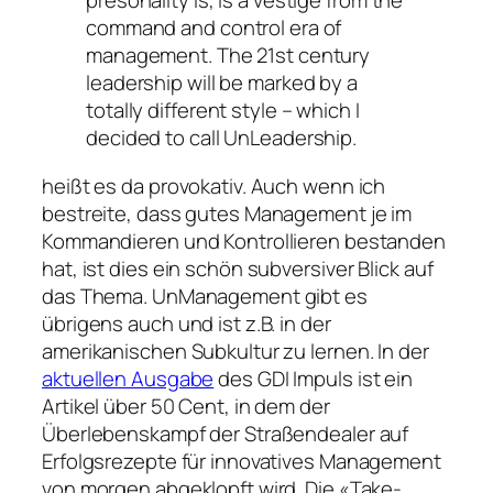
presonality is, is a vestige from the
command and control era of
management. The 21st century
leadership will be marked by a
totally different style – which I
decided to call UnLeadership.
heißt es da provokativ. Auch wenn ich
bestreite, dass gutes Management je im
Kommandieren und Kontrollieren bestanden
hat, ist dies ein schön subversiver Blick auf
das Thema. UnManagement gibt es
übrigens auch und ist z.B. in der
amerikanischen Subkultur zu lernen. In der
aktuellen Ausgabe
des GDI Impuls ist ein
Artikel über 50 Cent, in dem der
Überlebenskampf der Straßendealer auf
Erfolgsrezepte für innovatives Management
von morgen abgeklopft wird. Die «Take-