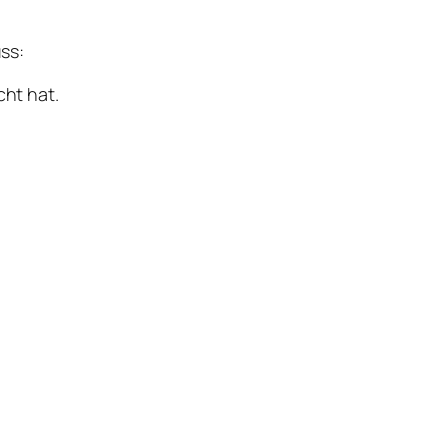
ss:
cht hat.