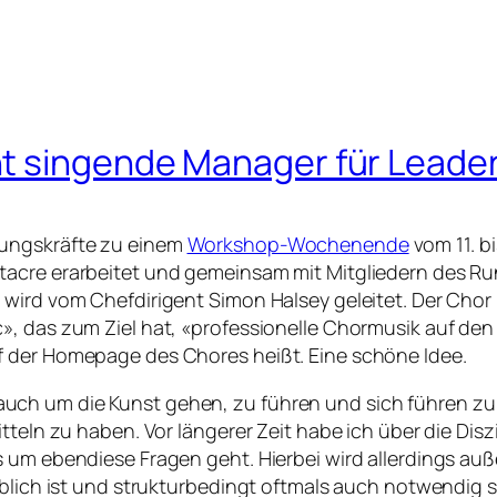
ht singende Manager für Leade
rungskräfte zu einem
Workshop-Wochenende
vom 11. b
tacre erarbeitet und gemeinsam mit Mitgliedern des Ru
 wird vom Chefdirigent Simon Halsey geleitet. Der Chor
», das zum Ziel hat, «professionelle Chormusik auf den
f der Homepage des Chores heißt. Eine schöne Idee.
ch um die Kunst gehen, zu führen und sich führen zu 
tteln zu haben. Vor längerer Zeit habe ich über die Disz
 um ebendiese Fragen geht. Hierbei wird allerdings auß
üblich ist und strukturbedingt oftmals auch notwendig 