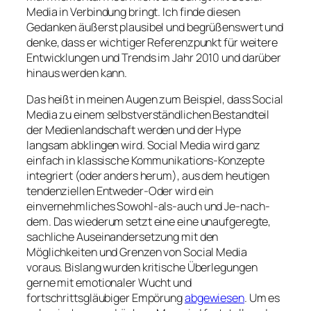
Media in Verbindung bringt. Ich finde diesen
Gedanken äußerst plausibel und begrüßenswert und
denke, dass er wichtiger Referenzpunkt für weitere
Entwicklungen und Trends im Jahr 2010 und darüber
hinaus werden kann.
Das heißt in meinen Augen zum Beispiel, dass Social
Media zu einem selbstverständlichen Bestandteil
der Medienlandschaft werden und der Hype
langsam abklingen wird. Social Media wird ganz
einfach in klassische Kommunikations-Konzepte
integriert (oder anders herum), aus dem heutigen
tendenziellen Entweder-Oder wird ein
einvernehmliches Sowohl-als-auch und Je-nach-
dem. Das wiederum setzt eine eine unaufgeregte,
sachliche Auseinandersetzung mit den
Möglichkeiten und Grenzen von Social Media
voraus. Bislang wurden kritische Überlegungen
gerne mit emotionaler Wucht und
fortschrittsgläubiger Empörung
abgewiesen
. Um es