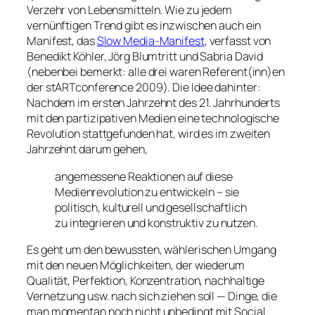
Verzehr von Lebensmitteln. Wie zu jedem
vernünftigen Trend gibt es inzwischen auch ein
Manifest, das
Slow Media-Manifest
, verfasst von
Benedikt Köhler, Jörg Blumtritt und Sabria David
(nebenbei bemerkt: alle drei waren Referent(inn)en
der stARTconference 2009). Die Idee dahinter:
Nachdem im ersten Jahrzehnt des 21. Jahrhunderts
mit den partizipativen Medien eine technologische
Revolution stattgefunden hat, wird es im zweiten
Jahrzehnt darum gehen,
angemessene Reaktionen auf diese
Medienrevolution zu entwickeln – sie
politisch, kulturell und gesellschaftlich
zu integrieren und konstruktiv zu nutzen.
Es geht um den bewussten, wählerischen Umgang
mit den neuen Möglichkeiten, der wiederum
Qualität, Perfektion, Konzentration, nachhaltige
Vernetzung usw. nach sich ziehen soll — Dinge, die
man momentan noch nicht unbedingt mit Social