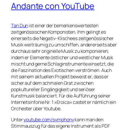
Andante con YouTube
Tan Dun
ist einer der bemerkenswertesten
zeitgenössischen Komponisten. Ihm gelingt es
einerseits die Negativ-Klischees zeitgenössischer
Musik weiträumig zu umschiffen, andererseits aber
durchaus sehr originelle Musik zu komponieren,
indem er Elemente östlicher und westlicher Musik
mischt und gerne Schlaginstrumente einsetzt, die
die Faszination des Exotischen verströmen. Auch
mit seinem aktuellen Projekt beweist er, dass er
sicher auf dem schmalen Grat zwischen
popkultureller Eingängigkeit und seriöser
Kunstmusik balanciert. Für die Aufführung seiner
Internetsinfonie Nr. 1 »Eroica« castet er nämlich ein
Orchester über Youtube.
Unter
youtube.com/symphony
kann man den
Stimmauszug für das eigene Instrument als PDF