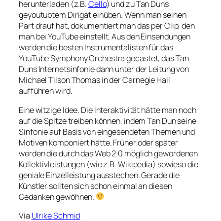
herunterladen (z.B.
Cello
) und zu Tan Duns
geyoutubtem Dirigat einüben. Wenn man seinen
Part drauf hat, dokumentiert man das per Clip, den
man bei YouTube einstellt. Aus den Einsendungen
werden die besten Instrumentalisten für das
YouTube Symphony Orchestra gecastet, das Tan
Duns Internetsinfonie dann unter der Leitung von
Michael Tilson Thomas in der Carnegie Hall
aufführen wird.
Eine witzige Idee. Die Interaktivität hätte man noch
auf die Spitze treiben können, indem Tan Dun seine
Sinfonie auf Basis von eingesendeten Themen und
Motiven komponiert hätte. Früher oder später
werden die durch das Web 2.0 möglich gewordenen
Kollektivleistungen (wie z.B. Wikipedia) sowieso die
geniale Einzelleistung ausstechen. Gerade die
Künstler sollten sich schon einmal an diesen
Gedanken gewöhnen.
Via
Ulrike Schmid