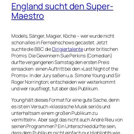
England sucht den Super-
Maestro
Models, Sänger, Magier, Köche – wer wurde nicht
schon alles in Fernsehschows gecastet. Jetzt
suchte die BBC die
Dirigiertalente
unter britischen
Promis. Die Gewinnern Sue Perkins (Comedian)
durfte vergangenen Samstag den ersten Preis
einsacken: einen Auftritt bei den »Last Night of the
Proms«. In der Jury saßen u.a. Simone Young und Sir
Roger Norrington; entscheiden wer weiterkommt
und wer rausfliegt, tut aber das Publikum.
Young hält dieses Format für eine gute Sache, denn
es ist ein Versuch »klassische Musik seriös und
unterhaltsam einem großen Publikum zu
vermitteln«. Aber sagt das nicht auch André Rieu von
seinen Programmen? Ein Unterschied dürfte sein,
dass dem Publikum nicht einfach nur Highlights wie