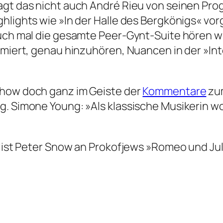
agt das nicht auch André Rieu von seinen Pro
ghlights wie »In der Halle des Bergkönigs« v
auch mal die gesamte Peer-Gynt-Suite hören w
nimiert, genau hinzuhören, Nuancen in der »In
Show doch ganz im Geiste der
Kommentare
zum
g. Simone Young: »Als klassische Musikerin w
nalist Peter Snow an Prokofjews »Romeo und Ju