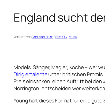
England sucht de
Verfasst von
Christian Holst
in
Film / TV
, 
Musik
Models, Sänger, Magier, Köche – wer wu
Dirigiertalente
unter britischen Promis
Preis einsacken: einen Auftritt bei den 
Norrington; entscheiden wer weiterkomm
Young hält dieses Format für eine gute