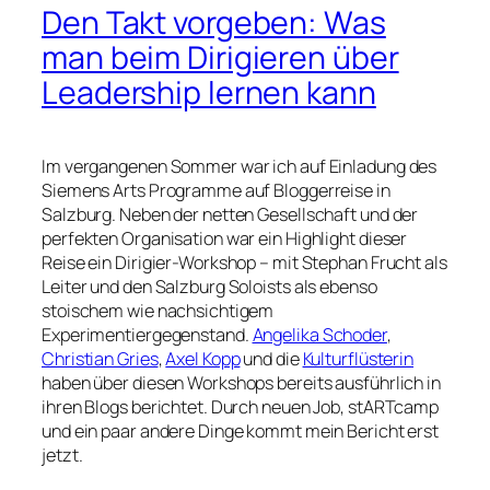
Den Takt vorgeben: Was
man beim Dirigieren über
Leadership lernen kann
Im vergangenen Sommer war ich auf Einladung des
Siemens Arts Programme auf Bloggerreise in
Salzburg. Neben der netten Gesellschaft und der
perfekten Organisation war ein Highlight dieser
Reise ein Dirigier-Workshop – mit Stephan Frucht als
Leiter und den Salzburg Soloists als ebenso
stoischem wie nachsichtigem
Experimentiergegenstand.
Angelika Schoder
,
Christian Gries
,
Axel Kopp
und die
Kulturflüsterin
haben über diesen Workshops bereits ausführlich in
ihren Blogs berichtet. Durch neuen Job, stARTcamp
und ein paar andere Dinge kommt mein Bericht erst
jetzt.