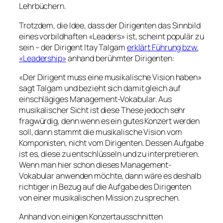
Lehrbüchern.
Trotzdem, die Idee, dass der Dirigenten das Sinnbild
eines vorbildhaften «Leaders» ist, scheint populär zu
sein – der Dirigent Itay Talgam
erklärt Führung bzw.
«Leadership»
anhand berühmter Dirigenten:
«Der Dirigent muss eine musikalische Vision haben»
sagt Talgam und bezieht sich damit gleich auf
einschlägiges Management-Vokabular. Aus
musikalischer Sicht ist diese These jedoch sehr
fragwürdig, denn wenn es ein gutes Konzert werden
soll, dann stammt die musikalische Vision vom
Komponisten, nicht vom Dirigenten. Dessen Aufgabe
ist es, diese zu entschlüsseln und zu interpretieren.
Wenn man hier schon dieses Management-
Vokabular anwenden möchte, dann wäre es deshalb
richtiger in Bezug auf die Aufgabe des Dirigenten
von einer musikalischen Mission zu sprechen.
Anhand von einigen Konzertausschnitten