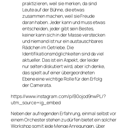
praktizieren, weil sie merken, da sind
Leute auf der Bühne, die etwas
zusammen machen, weil sie Freude
daran haben. Jeder kann und muss etwas
entscheiden, jeder gibt sein Bestes,
keiner kann sich in der Masse verstecken
und niemand ist nur ein austauschbares
Rädchen im Getriebe. Die
Identifikationsmöglichkeiten sind da viel
aktueller. Das ist ein Aspekt, der leider
nur selten diskutiert wird, aber ich denke,
das spielt auf einer übergeordneten
Ebene eine wichtige Rolle für den Erfolg
der Camerata.
https://www.instagram.com/p/B0ojod9nwPL/?
utm_source=ig_embed
Neben der aufregenden Erfahrung, einmal selbst vor
einem Orchester stehen zu dürfen bietet ein solcher
Workshop somit jede Menge Anregungen, über