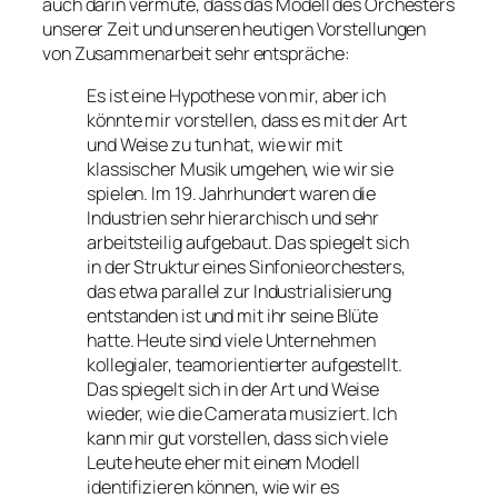
auch darin vermute, dass das Modell des Orchesters
unserer Zeit und unseren heutigen Vorstellungen
von Zusammenarbeit sehr entspräche:
Es ist eine Hypothese von mir, aber ich
könnte mir vorstellen, dass es mit der Art
und Weise zu tun hat, wie wir mit
klassischer Musik umgehen, wie wir sie
spielen. Im 19. Jahrhundert waren die
Industrien sehr hierarchisch und sehr
arbeitsteilig aufgebaut. Das spiegelt sich
in der Struktur eines Sinfonieorchesters,
das etwa parallel zur Industrialisierung
entstanden ist und mit ihr seine Blüte
hatte. Heute sind viele Unternehmen
kollegialer, teamorientierter aufgestellt.
Das spiegelt sich in der Art und Weise
wieder, wie die Camerata musiziert. Ich
kann mir gut vorstellen, dass sich viele
Leute heute eher mit einem Modell
identifizieren können, wie wir es