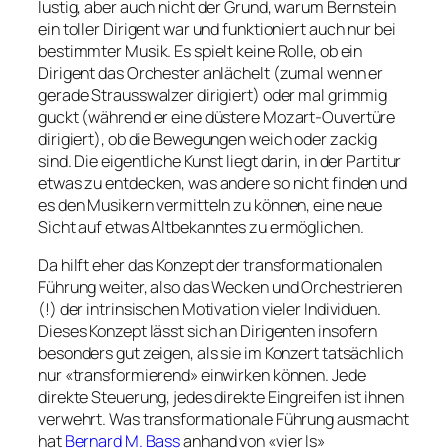
lustig, aber auch nicht der Grund, warum Bernstein
ein toller Dirigent war und funktioniert auch nur bei
bestimmter Musik. Es spielt keine Rolle, ob ein
Dirigent das Orchester anlächelt (zumal wenn er
gerade Strausswalzer dirigiert) oder mal grimmig
guckt (während er eine düstere Mozart-Ouvertüre
dirigiert), ob die Bewegungen weich oder zackig
sind. Die eigentliche Kunst liegt darin, in der Partitur
etwas zu entdecken, was andere so nicht finden und
es den Musikern vermitteln zu können, eine neue
Sicht auf etwas Altbekanntes zu ermöglichen.
Da hilft eher das Konzept der transformationalen
Führung weiter, also das Wecken und Orchestrieren
(!) der intrinsischen Motivation vieler Individuen.
Dieses Konzept lässt sich an Dirigenten insofern
besonders gut zeigen, als sie im Konzert tatsächlich
nur «transformierend» einwirken können. Jede
direkte Steuerung, jedes direkte Eingreifen ist ihnen
verwehrt. Was transformationale Führung ausmacht
hat
Bernard M. Bass
anhand von «vier Is»