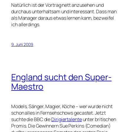
Natürlich ist der Vortrag nett anzusehen und
durchaus unterhaltsam und interessant. Dass man
als Manager daraus etwas lernen kann, bezweifel
ich allerdings.
9. Juni 2009
England sucht den Super-
Maestro
Models, Sänger, Magier, Köche – wer wurde nicht
schon alles in Fernsehschows gecastet. Jetzt
suchte die BBC die
Dirigiertalente
unter britischen
Promis. Die Gewinnern Sue Perkins (Comedian)