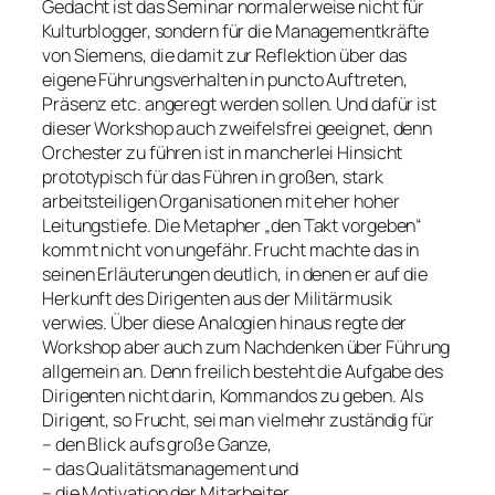
Gedacht ist das Seminar normalerweise nicht für
Kulturblogger, sondern für die Managementkräfte
von Siemens, die damit zur Reflektion über das
eigene Führungsverhalten in puncto Auftreten,
Präsenz etc. angeregt werden sollen. Und dafür ist
dieser Workshop auch zweifelsfrei geeignet, denn
Orchester zu führen ist in mancherlei Hinsicht
prototypisch für das Führen in großen, stark
arbeitsteiligen Organisationen mit eher hoher
Leitungstiefe. Die Metapher „den Takt vorgeben“
kommt nicht von ungefähr. Frucht machte das in
seinen Erläuterungen deutlich, in denen er auf die
Herkunft des Dirigenten aus der Militärmusik
verwies. Über diese Analogien hinaus regte der
Workshop aber auch zum Nachdenken über Führung
allgemein an. Denn freilich besteht die Aufgabe des
Dirigenten nicht darin, Kommandos zu geben. Als
Dirigent, so Frucht, sei man vielmehr zuständig für
– den Blick aufs große Ganze,
– das Qualitätsmanagement und
– die Motivation der Mitarbeiter.