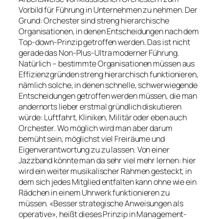
Vorbild für Führung in Unternehmen zu nehmen. Der
Grund: Orchester sind streng hierarchische
Organisationen, in denen Entscheidungen nach dem
Top-down-Prinzip getroffen werden. Das ist nicht
gerade das Non-Plus-Ultra moderner Führung.
Natürlich – bestimmte Organisationen müssen aus
Effizienzgründen streng hierarchisch funktionieren,
nämlich solche, in denen schnelle, schwerwiegende
Entscheidungen getroffen werden müssen, die man
andernorts lieber erstmal gründlich diskutieren
würde: Luftfahrt, Kliniken, Militär oder eben auch
Orchester. Wo möglich wird man aber darum
bemüht sein, möglichst viel Freiräume und
Eigenverantwortung zu zu lassen. Von einer
Jazzband könnte man da sehr viel mehr lernen: hier
wird ein weiter musikalischer Rahmen gesteckt, in
dem sich jedes Mitglied entfalten kann ohne wie ein
Rädchen in einem Uhrwerk funktionieren zu
müssen. «Besser strategische Anweisungen als
operative», heißt dieses Prinzip in Management-