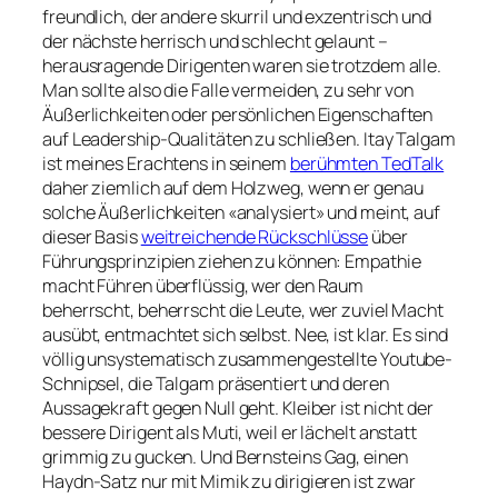
freundlich, der andere skurril und exzentrisch und
der nächste herrisch und schlecht gelaunt –
herausragende Dirigenten waren sie trotzdem alle.
Man sollte also die Falle vermeiden, zu sehr von
Äußerlichkeiten oder persönlichen Eigenschaften
auf Leadership-Qualitäten zu schließen. Itay Talgam
ist meines Erachtens in seinem
berühmten TedTalk
daher ziemlich auf dem Holzweg, wenn er genau
solche Äußerlichkeiten «analysiert» und meint, auf
dieser Basis
weitreichende Rückschlüsse
über
Führungsprinzipien ziehen zu können: Empathie
macht Führen überflüssig, wer den Raum
beherrscht, beherrscht die Leute, wer zuviel Macht
ausübt, entmachtet sich selbst. Nee, ist klar. Es sind
völlig unsystematisch zusammengestellte Youtube-
Schnipsel, die Talgam präsentiert und deren
Aussagekraft gegen Null geht. Kleiber ist nicht der
bessere Dirigent als Muti, weil er lächelt anstatt
grimmig zu gucken. Und Bernsteins Gag, einen
Haydn-Satz nur mit Mimik zu dirigieren ist zwar