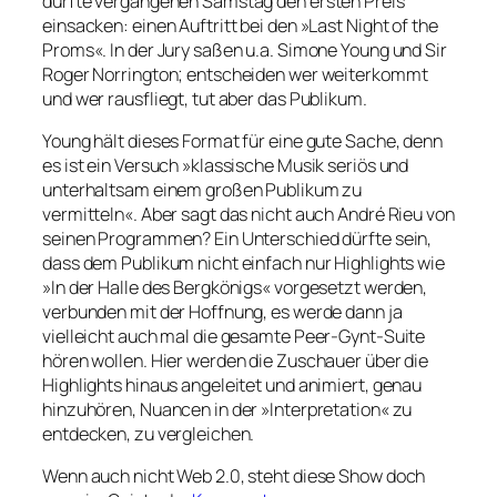
durfte vergangenen Samstag den ersten Preis
einsacken: einen Auftritt bei den »Last Night of the
Proms«. In der Jury saßen u.a. Simone Young und Sir
Roger Norrington; entscheiden wer weiterkommt
und wer rausfliegt, tut aber das Publikum.
Young hält dieses Format für eine gute Sache, denn
es ist ein Versuch »klassische Musik seriös und
unterhaltsam einem großen Publikum zu
vermitteln«. Aber sagt das nicht auch André Rieu von
seinen Programmen? Ein Unterschied dürfte sein,
dass dem Publikum nicht einfach nur Highlights wie
»In der Halle des Bergkönigs« vorgesetzt werden,
verbunden mit der Hoffnung, es werde dann ja
vielleicht auch mal die gesamte Peer-Gynt-Suite
hören wollen. Hier werden die Zuschauer über die
Highlights hinaus angeleitet und animiert, genau
hinzuhören, Nuancen in der »Interpretation« zu
entdecken, zu vergleichen.
Wenn auch nicht Web 2.0, steht diese Show doch