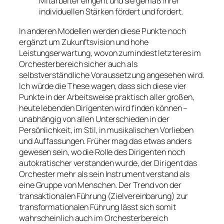
Mitarbeiter eingeht und sie gemäß ihrer
individuellen Stärken fördert und fordert.
In anderen Modellen werden diese Punkte noch
ergänzt um Zukunftsvision und hohe
Leistungserwartung, wovon zumindest letzteres im
Orchesterbereich sicher auch als
selbstverständliche Voraussetzung angesehen wird.
Ich würde die These wagen, dass sich diese vier
Punkte in der Arbeitsweise praktisch aller großen,
heute lebenden Dirigenten wird finden können –
unabhängig von allen Unterschieden in der
Persönlichkeit, im Stil, in musikalischen Vorlieben
und Auffassungen. Früher mag das etwas anders
gewesen sein, wo die Rolle des Dirigenten noch
autokratischer verstanden wurde, der Dirigent das
Orchester mehr als sein Instrument verstand als
eine Gruppe von Menschen. Der Trend von der
transaktionalen Führung (Zielvereinbarung) zur
transformationalen Führung lässt sich somit
wahrscheinlich auch im Orchesterbereich