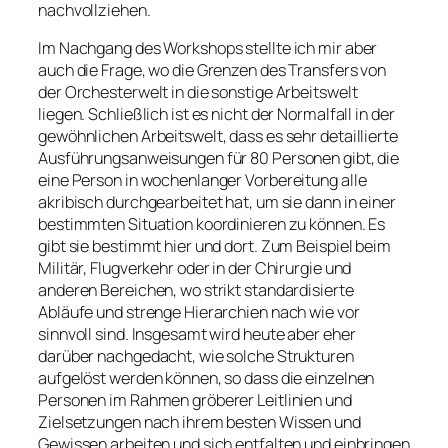
nachvollziehen.
Im Nachgang des Workshops stellte ich mir aber
auch die Frage, wo die Grenzen des Transfers von
der Orchesterwelt in die sonstige Arbeitswelt
liegen. Schließlich ist es nicht der Normalfall in der
gewöhnlichen Arbeitswelt, dass es sehr detaillierte
Ausführungsanweisungen für 80 Personen gibt, die
eine Person in wochenlanger Vorbereitung alle
akribisch durchgearbeitet hat, um sie dann in einer
bestimmten Situation koordinieren zu können. Es
gibt sie bestimmt hier und dort. Zum Beispiel beim
Militär, Flugverkehr oder in der Chirurgie und
anderen Bereichen, wo strikt standardisierte
Abläufe und strenge Hierarchien nach wie vor
sinnvoll sind. Insgesamt wird heute aber eher
darüber nachgedacht, wie solche Strukturen
aufgelöst werden können, so dass die einzelnen
Personen im Rahmen gröberer Leitlinien und
Zielsetzungen nach ihrem besten Wissen und
Gewissen arbeiten und sich entfalten und einbringen