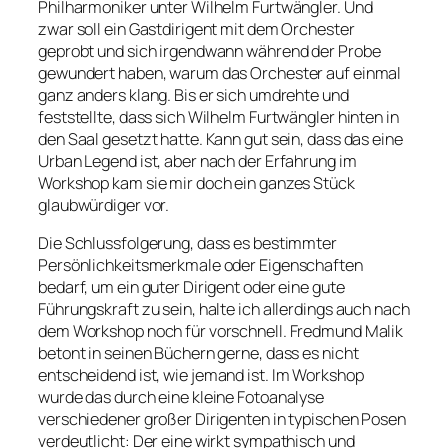
Philharmoniker unter Wilhelm Furtwängler. Und
zwar soll ein Gastdirigent mit dem Orchester
geprobt und sich irgendwann während der Probe
gewundert haben, warum das Orchester auf einmal
ganz anders klang. Bis er sich umdrehte und
feststellte, dass sich Wilhelm Furtwängler hinten in
den Saal gesetzt hatte. Kann gut sein, dass das eine
Urban Legend ist, aber nach der Erfahrung im
Workshop kam sie mir doch ein ganzes Stück
glaubwürdiger vor.
Die Schlussfolgerung, dass es bestimmter
Persönlichkeitsmerkmale oder Eigenschaften
bedarf, um ein guter Dirigent oder eine gute
Führungskraft zu sein, halte ich allerdings auch nach
dem Workshop noch für vorschnell. Fredmund Malik
betont in seinen Büchern gerne, dass es nicht
entscheidend ist,
wie
jemand
ist
. Im Workshop
wurde das durch eine kleine Fotoanalyse
verschiedener großer Dirigenten in typischen Posen
verdeutlicht: Der eine wirkt sympathisch und