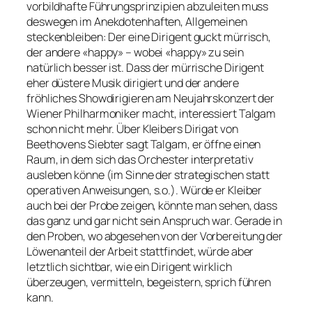
vorbildhafte Führungsprinzipien abzuleiten muss
deswegen im Anekdotenhaften, Allgemeinen
steckenbleiben: Der eine Dirigent guckt mürrisch,
der andere «happy» – wobei «happy» zu sein
natürlich besser ist. Dass der mürrische Dirigent
eher düstere Musik dirigiert und der andere
fröhliches Showdirigieren am Neujahrskonzert der
Wiener Philharmoniker macht, interessiert Talgam
schon nicht mehr. Über Kleibers Dirigat von
Beethovens Siebter sagt Talgam, er öffne einen
Raum, in dem sich das Orchester interpretativ
ausleben könne (im Sinne der strategischen statt
operativen Anweisungen, s.o.). Würde er Kleiber
auch bei der Probe zeigen, könnte man sehen, dass
das ganz und gar nicht sein Anspruch war. Gerade in
den Proben, wo abgesehen von der Vorbereitung der
Löwenanteil der Arbeit stattfindet, würde aber
letztlich sichtbar, wie ein Dirigent wirklich
überzeugen, vermitteln, begeistern, sprich führen
kann.