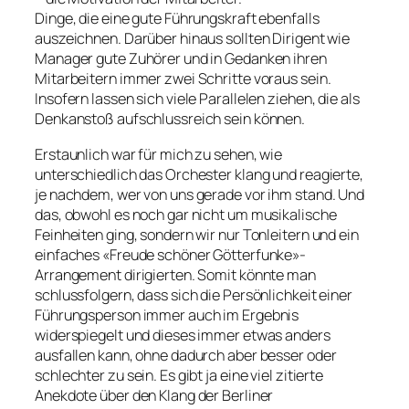
Dinge, die eine gute Führungskraft ebenfalls
auszeichnen. Darüber hinaus sollten Dirigent wie
Manager gute Zuhörer und in Gedanken ihren
Mitarbeitern immer zwei Schritte voraus sein.
Insofern lassen sich viele Parallelen ziehen, die als
Denkanstoß aufschlussreich sein können.
Erstaunlich war für mich zu sehen, wie
unterschiedlich das Orchester klang und reagierte,
je nachdem, wer von uns gerade vor ihm stand. Und
das, obwohl es noch gar nicht um musikalische
Feinheiten ging, sondern wir nur Tonleitern und ein
einfaches «Freude schöner Götterfunke»-
Arrangement dirigierten. Somit könnte man
schlussfolgern, dass sich die Persönlichkeit einer
Führungsperson immer auch im Ergebnis
widerspiegelt und dieses immer etwas anders
ausfallen kann, ohne dadurch aber besser oder
schlechter zu sein. Es gibt ja eine viel zitierte
Anekdote über den Klang der Berliner