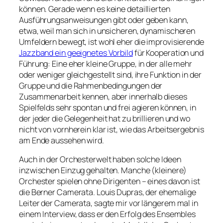
können. Gerade wenn es keine detaillierten
Ausführungsanweisungen gibt oder geben kann,
etwa, weil man sich in unsicheren, dynamischeren
Umfeldern bewegt, ist wohl eher die improvisierende
Jazzband ein geeignetes Vorbild
für Kooperation und
Führung: Eine eher kleine Gruppe, in der alle mehr
oder weniger gleichgestellt sind, ihre Funktion in der
Gruppe und die Rahmenbedingungen der
Zusammenarbeit kennen, aber innerhalb dieses
Spielfelds sehr spontan und frei agieren können, in
der jeder die Gelegenheit hat zu brillieren und wo
nicht von vornherein klar ist, wie das Arbeitsergebnis
am Ende aussehen wird.
Auch in der Orchesterwelt haben solche Ideen
inzwischen Einzug gehalten. Manche (kleinere)
Orchester spielen ohne Dirigenten – eines davon ist
die Berner Camerata. Louis Dupras, der ehemalige
Leiter der Camerata, sagte mir vor längerem mal in
einem Interview, dass er den Erfolg des Ensembles