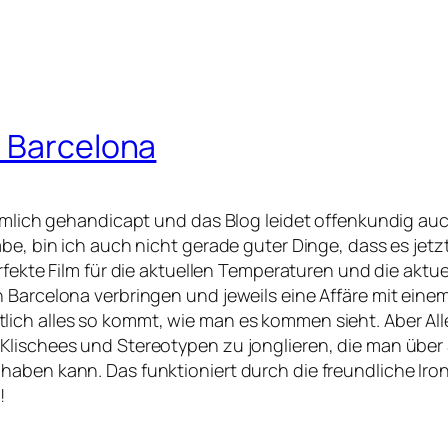
a Barcelona
ziemlich gehandicapt und das Blog leidet offenkundig 
abe, bin ich auch nicht gerade guter Dinge, dass es jetz
erfekte Film für die aktuellen Temperaturen und die aktu
 Barcelona verbringen und jeweils eine Affäre mit einem
ch alles so kommt, wie man es kommen sieht. Aber Allen
Klischees und Stereotypen zu jonglieren, die man übe
aben kann. Das funktioniert durch die freundliche Ironi
!