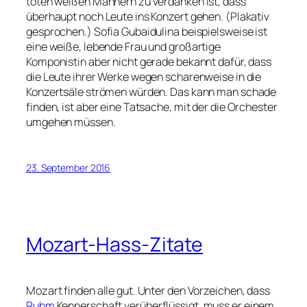
toten weißen Männern zu verdanken ist, dass
überhaupt noch Leute ins Konzert gehen. (Plakativ
gesprochen.) Sofia Gubaidulina beispielsweise ist
eine weiße, lebende Frau und großartige
Komponistin aber nicht gerade bekannt dafür, dass
die Leute ihrer Werke wegen scharenweise in die
Konzertsäle strömen würden. Das kann man schade
finden, ist aber eine Tatsache, mit der die Orchester
umgehen müssen.
23. September 2016
Mozart-Hass-Zitate
Mozart finden alle gut. Unter den Vorzeichen, dass
Ruhm
Kennerschaft verüberflüssigt, muss er einem