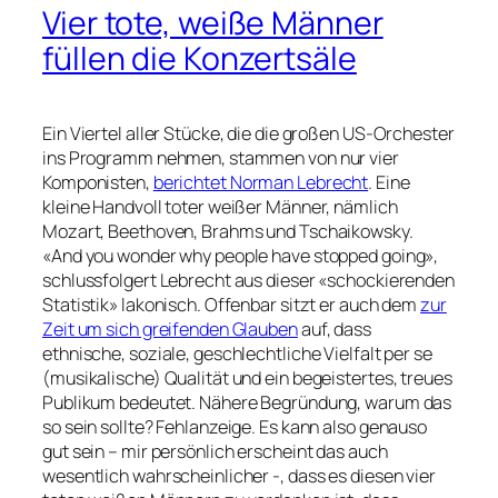
Vier tote, weiße Männer
füllen die Konzertsäle
Ein Viertel aller Stücke, die die großen US-Orchester
ins Programm nehmen, stammen von nur vier
Komponisten,
berichtet Norman Lebrecht
. Eine
kleine Handvoll toter weißer Männer, nämlich
Mozart, Beethoven, Brahms und Tschaikowsky.
«And you wonder why people have stopped going»,
schlussfolgert Lebrecht aus dieser «schockierenden
Statistik» lakonisch. Offenbar sitzt er auch dem
zur
Zeit um sich greifenden Glauben
auf, dass
ethnische, soziale, geschlechtliche Vielfalt per se
(musikalische) Qualität und ein begeistertes, treues
Publikum bedeutet. Nähere Begründung, warum das
so sein sollte? Fehlanzeige. Es kann also genauso
gut sein – mir persönlich erscheint das auch
wesentlich wahrscheinlicher -, dass es diesen vier