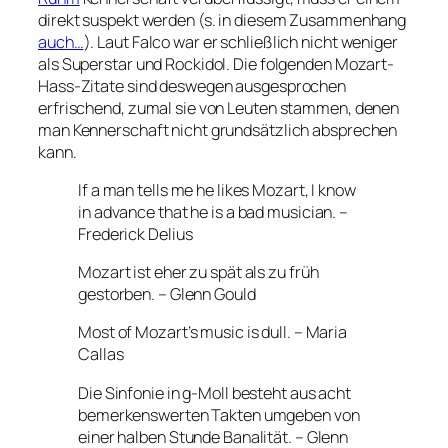
direkt suspekt werden (s. in diesem Zusammenhang
auch…
). Laut Falco war er schließlich nicht weniger
als Superstar und Rockidol. Die folgenden Mozart-
Hass-Zitate sind deswegen ausgesprochen
erfrischend, zumal sie von Leuten stammen, denen
man Kennerschaft nicht grundsätzlich absprechen
kann.
If a man tells me he likes Mozart, I know
in advance that he is a bad musician. –
Frederick Delius
Mozart ist eher zu spät als zu früh
gestorben. – Glenn Gould
Most of Mozart’s music is dull. – Maria
Callas
Die Sinfonie in g-Moll besteht aus acht
bemerkenswerten Takten umgeben von
einer halben Stunde Banalität. – Glenn