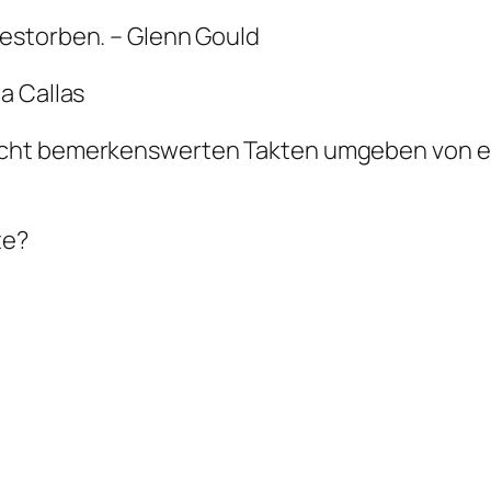
 gestorben. – Glenn Gould
ia Callas
 acht bemerkenswerten Takten umgeben von ei
te?