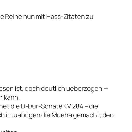
ne Reihe nun mit Hass-Zitaten zu
esen ist, doch deutlich ueberzogen —
n kann.
net die D-Dur-Sonate KV 284 – die
auch im uebrigen die Muehe gemacht, den