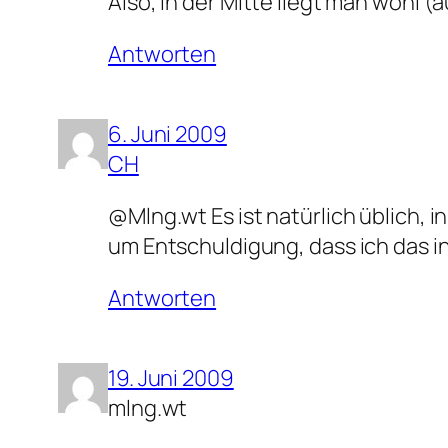
Also, in der Mitte liegt man wohl (a
Antworten
6. Juni 2009
CH
@Mlng.wt Es ist natürlich üblich, 
um Entschuldigung, dass ich das in 
Antworten
19. Juni 2009
mlng.wt