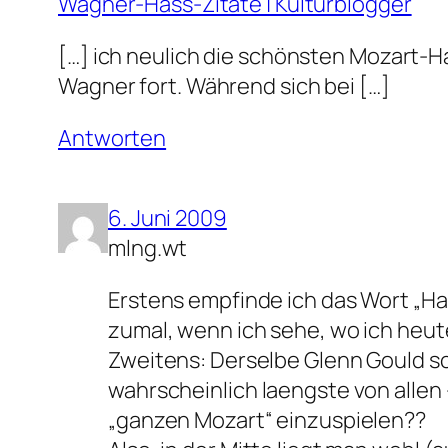
Wagner-Hass-Zitate | Kulturblogger
[…] ich neulich die schönsten Mozart-H
Wagner fort. Während sich bei […]
Antworten
6. Juni 2009
mlng.wt
Erstens empfinde ich das Wort „Ha
zumal, wenn ich sehe, wo ich heute
Zweitens: Derselbe Glenn Gould sc
wahrscheinlich laengste von allen 
„ganzen Mozart“ einzuspielen??