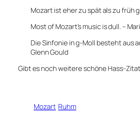
Mozart ist eher zu spät als zu früh
Most of Mozart’s music is dull. – Mar
Die Sinfonie in g-Moll besteht aus
Glenn Gould
Gibt es noch weitere schöne Hass-Zita
Mozart
Ruhm