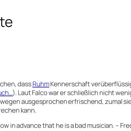
te
eichen, dass
Ruhm
Kennerschaft verüberflüssig
uch…
). Laut Falco war er schließlich nicht wen
swegen ausgesprochen erfrischend, zumal s
rechen kann.
know in advance that he is a bad musician. – Fre