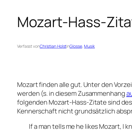
Mozart-Hass-Zita
Verfasst von
Christian Holst
in
Glosse
, 
Musik
Mozart finden alle gut. Unter den Vorz
werden (s. in diesem Zusammenhang
a
folgenden Mozart-Hass-Zitate sind de
Kennerschaft nicht grundsätzlich absp
If a man tells me he likes Mozart, I 