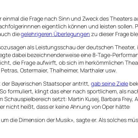
er einmal die Frage nach Sinn und Zweck des Theaters au
achfolgerinnnen eigentlich können und leisten sollen. 
 auch die
gelehrigeren Überlegungen
zu dieser Frage ble
 sozusagen als Leistungsschau der deutschen Theater, is
egte dabei bezeichnenderweise eine 8-Tage-Performan
icht, die Frage aufwirft, ob sich im herkömmlichen The
Petras, Ostermaier, Thalheimer, Marthaler usw.
 der Bayerischen Staatsoper antritt,
gab seine Ziele
bek
So formuliert, klingt das eher nach sportlichem, als na
 Schauspielbereich setzt: Martin Kusej, Barbara Frey, 
r nicht heißt, dass er keine Ahnung von Oper hätte:
t um die Dimension der Musik», sagte er. Als solches m