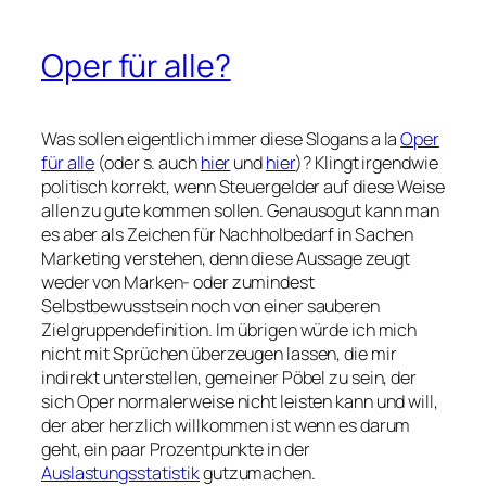
Oper für alle?
Was sollen eigentlich immer diese Slogans a la
Oper
für alle
(oder s. auch
hier
und
hier
)? Klingt irgendwie
politisch korrekt, wenn Steuergelder auf diese Weise
allen zu gute kommen sollen. Genausogut kann man
es aber als Zeichen für Nachholbedarf in Sachen
Marketing verstehen, denn diese Aussage zeugt
weder von Marken- oder zumindest
Selbstbewusstsein noch von einer sauberen
Zielgruppendefinition. Im übrigen würde ich mich
nicht mit Sprüchen überzeugen lassen, die mir
indirekt unterstellen, gemeiner Pöbel zu sein, der
sich Oper normalerweise nicht leisten kann und will,
der aber herzlich willkommen ist wenn es darum
geht, ein paar Prozentpunkte in der
Auslastungsstatistik
gutzumachen.