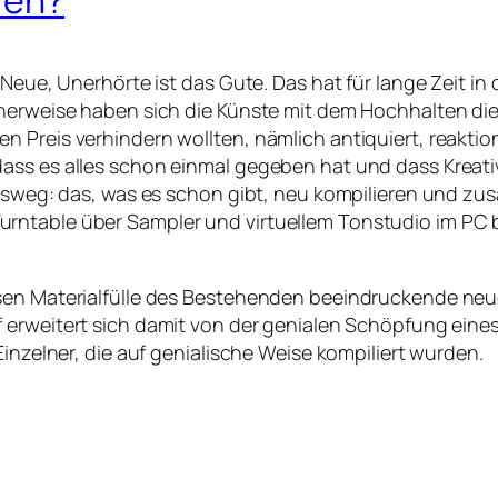
 Neue, Unerhörte ist das Gute. Das hat für lange Zeit in
scherweise haben sich die Künste mit dem Hochhalten d
 Preis verhindern wollten, nämlich antiquiert, reaktion
ass es alles schon einmal gegeben hat und dass Kreativ
 Ausweg: das, was es schon gibt, neu kompilieren und 
ntable über Sampler und virtuellem Tonstudio im PC bi
sen Materialfülle des Bestehenden beeindruckende neue 
f erweitert sich damit von der genialen Schöpfung eines
Einzelner, die auf genialische Weise kompiliert wurden.