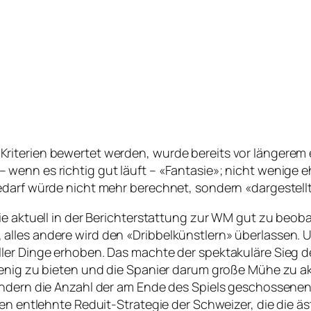
iterien bewertet werden, wurde bereits vor längerem e
wenn es richtig gut läuft – «Fantasie»; nicht wenige e
edarf würde nicht mehr berechnet, sondern «dargestellt
ie aktuell in der Berichterstattung zur WM gut zu beob
alles andere wird den «Dribbelkünstlern» überlassen.
ler Dinge erhoben. Das machte der spektakuläre Sieg de
wenig zu bieten und die Spanier darum große Mühe zu ak
ondern die Anzahl der am Ende des Spiels geschossenen 
hen entlehnte Reduit-Strategie der Schweizer, die die ä