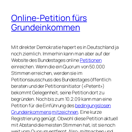
Online-Petition fürs
Grundeinkommen
Mit direkter Demokratie hapert es in Deutschland ja
noch ziemlich. Immerhin kann man aber auf der
Website des Bundestages online
Petitionen
einreichen. Wenn die ein Quorum von 50.000
Stimmen erreichen, werden sie im
Petitionsausschuss des Bundestages öffentlich
beraten und der Petitionsinitiator («Petent»)
bekommt Gelegenheit, seine Petition dort zu
begründen. Noch bis zum 10.2.09 kann man eine
Petition für die Einführung des
bedingungslosen
Grundeinkommens
mitzeichnen
. Eine kurze
Registrierung genügt. Obwohl diese Petition aktuell
mit Abstand die meisten Stimmen hat, ist sie noch
weit vom Quorum entfernt. Also: mitmachen und