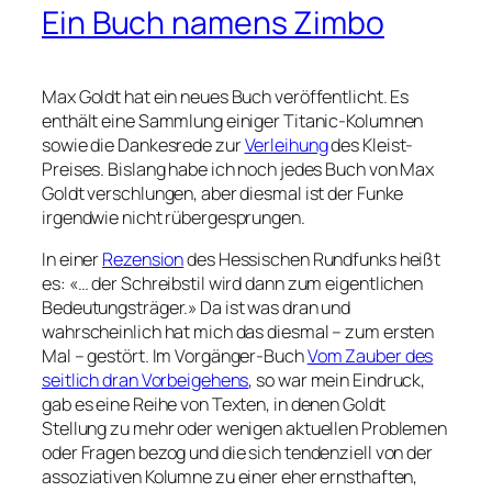
Ein Buch namens Zimbo
Max Goldt hat ein neues Buch veröffentlicht. Es
enthält eine Sammlung einiger Titanic-Kolumnen
sowie die Dankesrede zur
Verleihung
des Kleist-
Preises. Bislang habe ich noch jedes Buch von Max
Goldt verschlungen, aber diesmal ist der Funke
irgendwie nicht rübergesprungen.
In einer
Rezension
des Hessischen Rundfunks heißt
es: «… der Schreibstil wird dann zum eigentlichen
Bedeutungsträger.» Da ist was dran und
wahrscheinlich hat mich das diesmal – zum ersten
Mal – gestört. Im Vorgänger-Buch
Vom Zauber des
seitlich dran Vorbeigehens
, so war mein Eindruck,
gab es eine Reihe von Texten, in denen Goldt
Stellung zu mehr oder wenigen aktuellen Problemen
oder Fragen bezog und die sich tendenziell von der
assoziativen Kolumne zu einer eher ernsthaften,