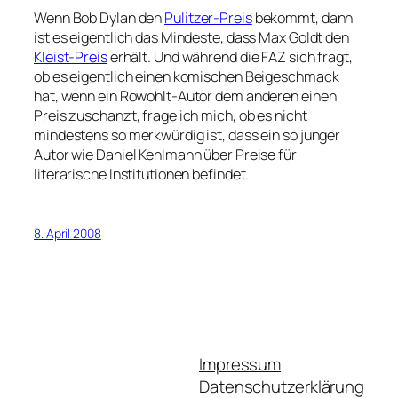
Wenn Bob Dylan den
Pulitzer-Preis
bekommt, dann
ist es eigentlich das Mindeste, dass Max Goldt den
Kleist-Preis
erhält. Und während die FAZ sich fragt,
ob es eigentlich einen komischen Beigeschmack
hat, wenn ein Rowohlt-Autor dem anderen einen
Preis zuschanzt, frage ich mich, ob es nicht
mindestens so merkwürdig ist, dass ein so junger
Autor wie Daniel Kehlmann über Preise für
literarische Institutionen befindet.
8. April 2008
Impressum
Datenschutzerklärung