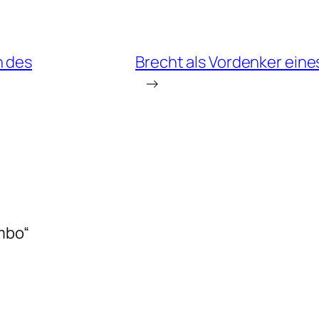
n des
Brecht als Vordenker eine
→
mbo“