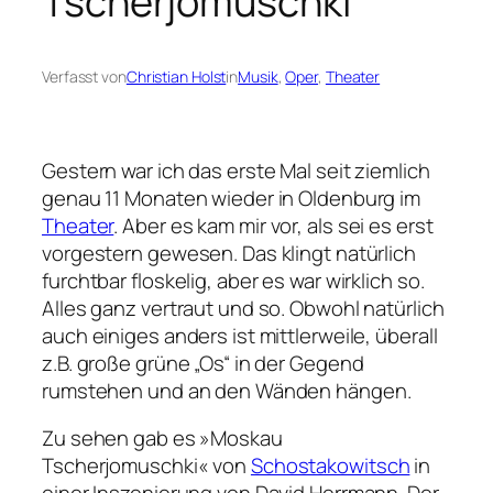
Tscherjomuschki
Verfasst von
Christian Holst
in
Musik
, 
Oper
, 
Theater
Gestern war ich das erste Mal seit ziemlich
genau 11 Monaten wieder in Oldenburg im
Theater
. Aber es kam mir vor, als sei es erst
vorgestern gewesen. Das klingt natürlich
furchtbar floskelig, aber es war wirklich so.
Alles ganz vertraut und so. Obwohl natürlich
auch einiges anders ist mittlerweile, überall
z.B. große grüne „Os“ in der Gegend
rumstehen und an den Wänden hängen.
Zu sehen gab es »Moskau
Tscherjomuschki« von
Schostakowitsch
in