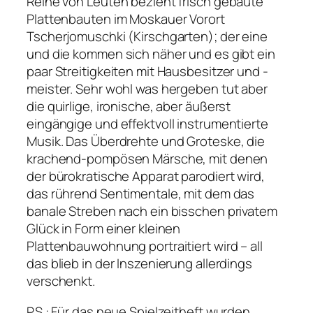
Reihe von Leuten bezieht frisch gebaute
Plattenbauten im Moskauer Vorort
Tscherjomuschki (Kirschgarten); der eine
und die kommen sich näher und es gibt ein
paar Streitigkeiten mit Hausbesitzer und -
meister. Sehr wohl was hergeben tut aber
die quirlige, ironische, aber äußerst
eingängige und effektvoll instrumentierte
Musik. Das Überdrehte und Groteske, die
krachend-pompösen Märsche, mit denen
der bürokratische Apparat parodiert wird,
das rührend Sentimentale, mit dem das
banale Streben nach ein bisschen privatem
Glück in Form einer kleinen
Plattenbauwohnung portraitiert wird – all
das blieb in der Inszenierung allerdings
verschenkt.
P.S.: Für das neue Spielzeitheft wurden