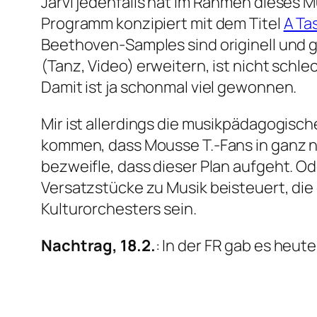
Järvi jedenfalls hat im Rahmen dieses
Programm konzipiert mit dem Titel
A Ta
Beethoven-Samples sind originell und 
(Tanz, Video) erweitern, ist nicht schle
Damit ist ja schonmal viel gewonnen.
Mir ist allerdings die musikpädagogisch
kommen, dass Mousse T.-Fans in ganz n
bezweifle, dass dieser Plan aufgeht. Od
Versatzstücke zu Musik beisteuert, die
Kulturorchesters sein.
Nachtrag, 18.2.
: In der FR gab es heut