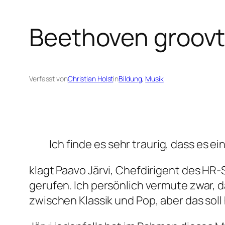
Beethoven groov
Verfasst von
Christian Holst
in
Bildung
, 
Musik
Ich finde es sehr traurig, dass es 
klagt Paavo Järvi, Chefdirigent des HR
gerufen. Ich persönlich vermute zwar, da
zwischen Klassik und Pop, aber das soll 