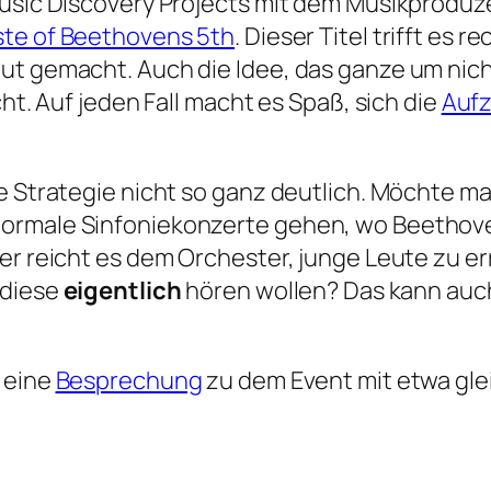
 Music Discovery Projects mit dem Musikprod
ste of Beethovens 5th
. Dieser Titel trifft es 
gut gemacht. Auch die Idee, das ganze um ni
cht. Auf jeden Fall macht es Spaß, sich die
Aufz
e Strategie nicht so ganz deutlich. Möchte man
ormale Sinfoniekonzerte gehen, wo Beethove
er reicht es dem Orchester, junge Leute zu er
 diese
eigentlich
hören wollen? Das kann auch
e eine
Besprechung
zu dem Event mit etwa gle