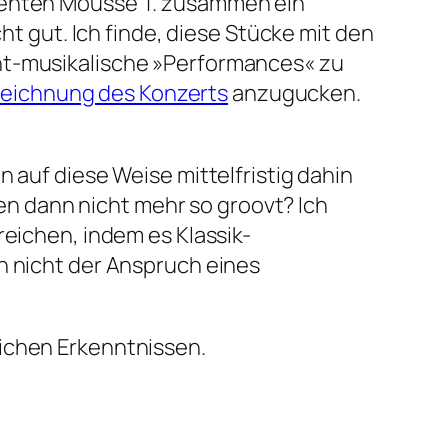
uzenten Mousse T. zusammen ein
recht gut. Ich finde, diese Stücke mit den
cht-musikalische »Performances« zu
eichnung des Konzerts
anzugucken.
 auf diese Weise mittelfristig dahin
n dann nicht mehr so groovt? Ich
reichen, indem es Klassik-
 nicht der Anspruch eines
ichen Erkenntnissen.