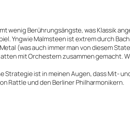
t wenig Berührungsängste, was Klassik angeh
piel. Yngwie Malmsteen ist extrem durch Bac
 Metal (was auch immer man von diesem Stateme
 Platten mit Orchestern zusammen gemacht. Wie
e Strategie ist in meinen Augen, dass Mit- 
on Rattle und den Berliner Philharmonikern.