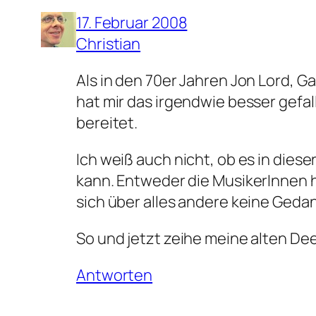
17. Februar 2008
Christian
Als in den 70er Jahren Jon Lord, 
hat mir das irgendwie besser gefa
bereitet.
Ich weiß auch nicht, ob es in die
kann. Entweder die MusikerInnen 
sich über alles andere keine Ged
So und jetzt zeihe meine alten Dee
Antworten