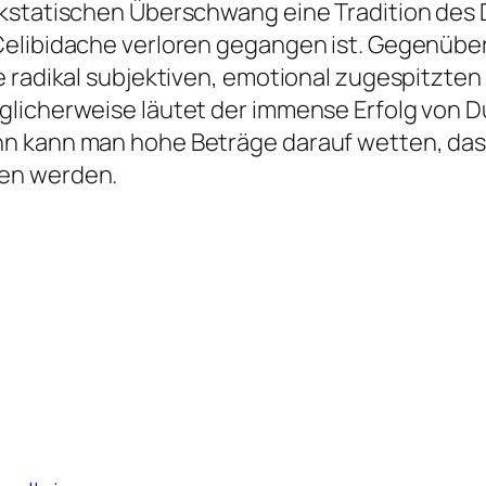
kstatischen Überschwang eine Tradition des 
elibidache verloren gegangen ist. Gegenüber
e radikal subjektiven, emotional zugespitzte
glicherweise läutet der immense Erfolg von 
nn kann man hohe Beträge darauf wetten, da
gen werden.