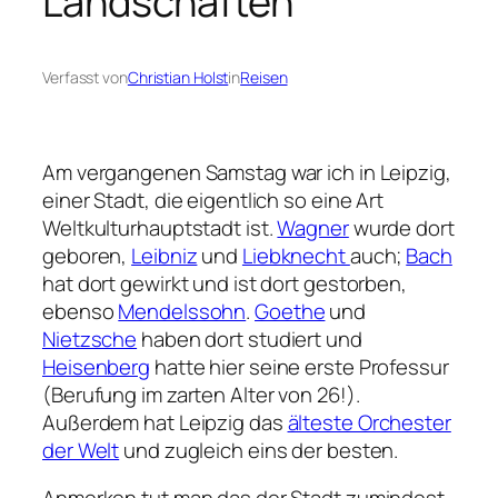
Landschaften
Verfasst von
Christian Holst
in
Reisen
Am vergangenen Samstag war ich in Leipzig,
einer Stadt, die eigentlich so eine Art
Weltkulturhauptstadt ist.
Wagner
wurde dort
geboren,
Leibniz
und
Liebknecht
auch;
Bach
hat dort gewirkt und ist dort gestorben,
ebenso
Mendelssohn
.
Goethe
und
Nietzsche
haben dort studiert und
Heisenberg
hatte hier seine erste Professur
(Berufung im zarten Alter von 26!).
Außerdem hat Leipzig das
älteste Orchester
der Welt
und zugleich eins der besten.