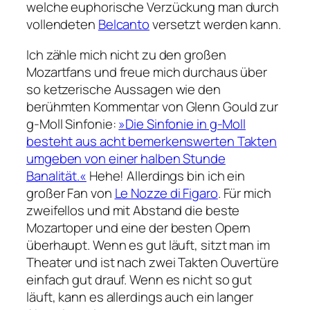
welche euphorische Verzückung man durch
vollendeten
Belcanto
versetzt werden kann.
Ich zähle mich nicht zu den großen
Mozartfans und freue mich durchaus über
so ketzerische Aussagen wie den
berühmten Kommentar von Glenn Gould zur
g-Moll Sinfonie:
»Die Sinfonie in g-Moll
besteht aus acht bemerkenswerten Takten
umgeben von einer halben Stunde
Banalität.«
Hehe! Allerdings bin ich ein
großer Fan von
Le Nozze di Figaro
. Für mich
zweifellos und mit Abstand die beste
Mozartoper und eine der besten Opern
überhaupt. Wenn es gut läuft, sitzt man im
Theater und ist nach zwei Takten Ouvertüre
einfach gut drauf. Wenn es nicht so gut
läuft, kann es allerdings auch ein langer