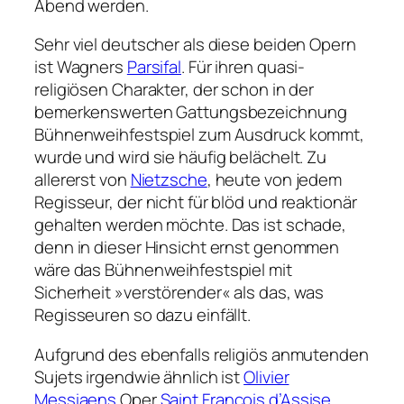
Abend werden.
Sehr viel deutscher als diese beiden Opern
ist Wagners
Parsifal
. Für ihren quasi-
religiösen Charakter, der schon in der
bemerkenswerten Gattungsbezeichnung
Bühnenweihfestspiel zum Ausdruck kommt,
wurde und wird sie häufig belächelt. Zu
allererst von
Nietzsche
, heute von jedem
Regisseur, der nicht für blöd und reaktionär
gehalten werden möchte. Das ist schade,
denn in dieser Hinsicht ernst genommen
wäre das Bühnenweihfestspiel mit
Sicherheit »verstörender« als das, was
Regisseuren so dazu einfällt.
Aufgrund des ebenfalls religiös anmutenden
Sujets irgendwie ähnlich ist
Olivier
Messiaens
Oper
Saint Francois d’Assise
.