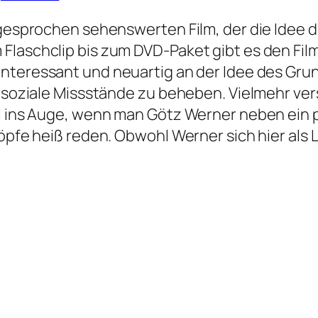
usgesprochen sehenswerten Film, der die Ide
Flaschclip bis zum DVD-Paket gibt es den Fi
 Interessant und neuartig an der Idee des Gru
m soziale Missstände zu beheben. Vielmehr vers
l ins Auge, wenn man Götz Werner neben ein pa
Köpfe heiß reden. Obwohl Werner sich hier als 