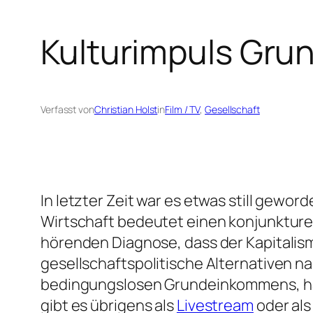
Kulturimpuls Gr
Verfasst von
Christian Holst
in
Film / TV
, 
Gesellschaft
In letzter Zeit war es etwas still gew
Wirtschaft bedeutet einen konjunkturel
hörenden Diagnose, dass der Kapitalis
gesellschaftspolitische Alternativen 
bedingungslosen Grundeinkommens, hat
gibt es übrigens als
Livestream
oder al