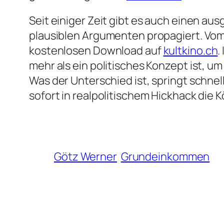
Seit einiger Zeit gibt es auch einen a
plausiblen Argumenten propagiert. Vom 
kostenlosen Download auf
kultkino.ch
.
mehr als ein politisches Konzept ist, u
Was der Unterschied ist, springt schnel
sofort in realpolitischem Hickhack die 
Götz Werner
Grundeinkommen