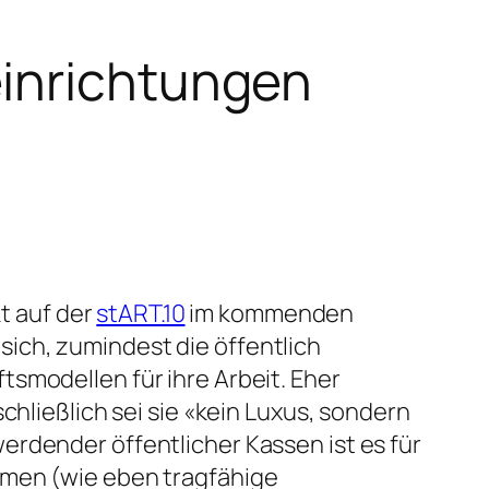
einrichtungen
t auf der
stART.10
im kommenden
ich, zumindest die öffentlich
smodellen für ihre Arbeit. Eher
chließlich sei sie «kein Luxus, sondern
erdender öffentlicher Kassen ist es für
rmen (wie eben tragfähige