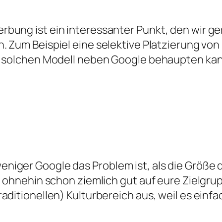
bung ist ein interessanter Punkt, den wir ger
n. Zum Beispiel eine selektive Platzierung vo
em solchen Modell neben Google behaupten kan
iger Google das Problem ist, als die Größe d
h ohnehin schon ziemlich gut auf eure Zielgrup
aditionellen) Kulturbereich aus, weil es einf