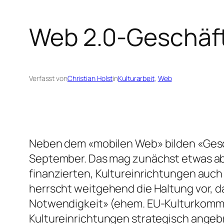
Web 2.0-Geschäft
Verfasst von
Christian Holst
in
Kulturarbeit
, 
Web
Neben dem «mobilen Web» bilden «Gesc
September. Das mag zunächst etwas abw
finanzierten, Kultureinrichtungen auch
herrscht weitgehend die Haltung vor, da
Notwendigkeit» (ehem. EU-Kulturkommiss
Kultureinrichtungen strategisch angeb