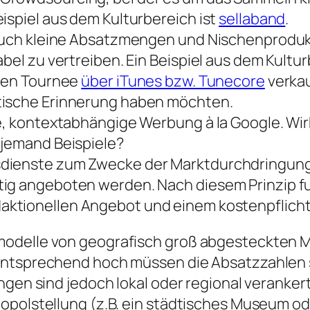
ispiel aus dem Kulturbereich ist
sellaband
.
, auch kleine Absatzmengen und Nischenproduk
abel zu vertreiben. Ein Beispiel aus dem Kultu
llen Tournee
über iTunes bzw. Tunecore
verkau
tische Erinnerung haben möchten.
e, kontextabhängige Werbung à la Google. Wirk
 jemand Beispiele?
dienste zum Zwecke der Marktdurchdringung 
tig angeboten werden. Nach diesem Prinzip f
aktionellen Angebot und einem kostenpflicht
odelle von geografisch groß abgesteckten M
 entsprechend hoch müssen die Absatzzahlen
ngen sind jedoch lokal oder regional veranker
opolstellung (z.B. ein städtisches Museum ode