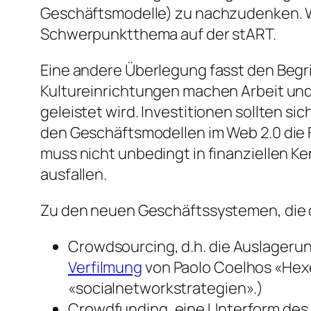
Geschäftsmodelle) zu nachzudenken. Wei
Schwerpunktthema auf der stART.
Eine andere Überlegung fasst den Begri
Kultureinrichtungen machen Arbeit und ef
geleistet wird. Investitionen sollten si
den Geschäftsmodellen im Web 2.0 die F
muss nicht unbedingt in finanziellen K
ausfallen.
Zu den neuen Geschäftssystemen, die d
Crowdsourcing, d.h. die Auslagerun
Verfilmung
von Paolo Coelhos «Hexe
«socialnetworkstrategien».)
Crowdfunding, eine Unterform des 