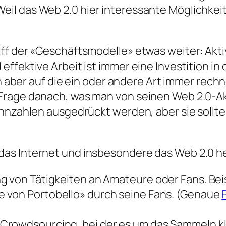
l das Web 2.0 hier interessante Möglichkeiten
ff der «Geschäftsmodelle» etwas weiter: Akti
fektive Arbeit ist immer eine Investition in d
ch aber auf die ein oder andere Art immer rechn
rage danach, was man von seinen Web 2.0-Akt
ennzahlen ausgedrückt werden, aber sie sollte
as Internet und insbesondere das Web 2.0 he
g von Tätigkeiten an Amateure oder Fans. Beis
 von Portobello» durch seine Fans. (Genaue
Crowdsourcing, bei der es um das Sammeln kl