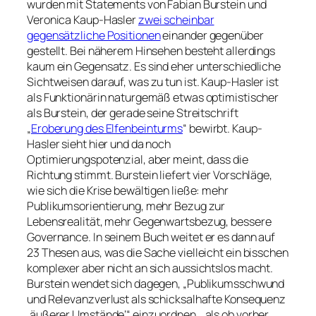
wurden mit Statements von Fabian Burstein und
Veronica Kaup-Hasler
zwei scheinbar
gegensätzliche Positionen
einander gegenüber
gestellt. Bei näherem Hinsehen besteht allerdings
kaum ein Gegensatz. Es sind eher unterschiedliche
Sichtweisen darauf, was zu tun ist. Kaup-Hasler ist
als Funktionärin naturgemäß etwas optimistischer
als Burstein, der gerade seine Streitschrift
„
Eroberung des Elfenbeinturms
“ bewirbt. Kaup-
Hasler sieht hier und da noch
Optimierungspotenzial, aber meint, dass die
Richtung stimmt. Burstein liefert vier Vorschläge,
wie sich die Krise bewältigen ließe: mehr
Publikumsorientierung, mehr Bezug zur
Lebensrealität, mehr Gegenwartsbezug, bessere
Governance. In seinem Buch weitet er es dann auf
23 Thesen aus, was die Sache vielleicht ein bisschen
komplexer aber nicht an sich aussichtslos macht.
Burstein wendet sich dagegen, „Publikumsschwund
und Relevanzverlust als schicksalhafte Konsequenz
‚äußerer Umstände‘“ einzuordnen, „als ob vorher