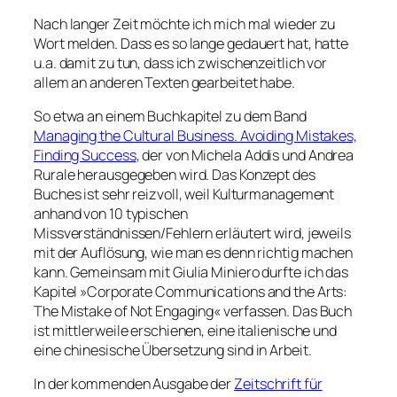
Nach langer Zeit möchte ich mich mal wieder zu
Wort melden. Dass es so lange gedauert hat, hatte
u.a. damit zu tun, dass ich zwischenzeitlich vor
allem an anderen Texten gearbeitet habe.
So etwa an einem Buchkapitel zu dem Band
Managing the Cultural Business. Avoiding Mistakes,
Finding Success
, der von Michela Addis und Andrea
Rurale herausgegeben wird. Das Konzept des
Buches ist sehr reizvoll, weil Kulturmanagement
anhand von 10 typischen
Missverständnissen/Fehlern erläutert wird, jeweils
mit der Auflösung, wie man es denn richtig machen
kann. Gemeinsam mit Giulia Miniero durfte ich das
Kapitel »Corporate Communications and the Arts:
The Mistake of Not Engaging« verfassen. Das Buch
ist mittlerweile erschienen, eine italienische und
eine chinesische Übersetzung sind in Arbeit.
In der kommenden Ausgabe der
Zeitschrift für