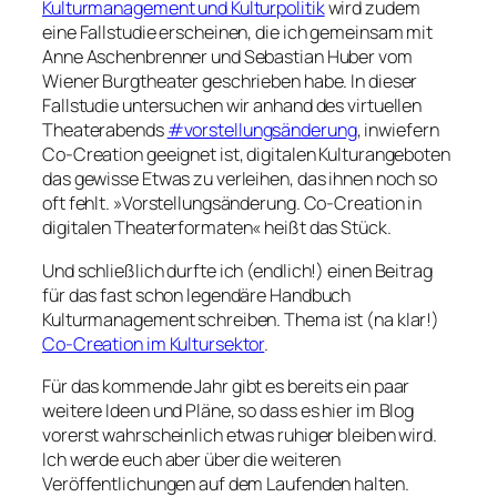
Kulturmanagement und Kulturpolitik
wird zudem
eine Fallstudie erscheinen, die ich gemeinsam mit
Anne Aschenbrenner und Sebastian Huber vom
Wiener Burgtheater geschrieben habe. In dieser
Fallstudie untersuchen wir anhand des virtuellen
Theaterabends
#vorstellungsänderung
, inwiefern
Co-Creation geeignet ist, digitalen Kulturangeboten
das gewisse Etwas zu verleihen, das ihnen noch so
oft fehlt. »Vorstellungsänderung. Co-Creation in
digitalen Theaterformaten« heißt das Stück.
Und schließlich durfte ich (endlich!) einen Beitrag
für das fast schon legendäre Handbuch
Kulturmanagement schreiben. Thema ist (na klar!)
Co-Creation im Kultursektor
.
Für das kommende Jahr gibt es bereits ein paar
weitere Ideen und Pläne, so dass es hier im Blog
vorerst wahrscheinlich etwas ruhiger bleiben wird.
Ich werde euch aber über die weiteren
Veröffentlichungen auf dem Laufenden halten.