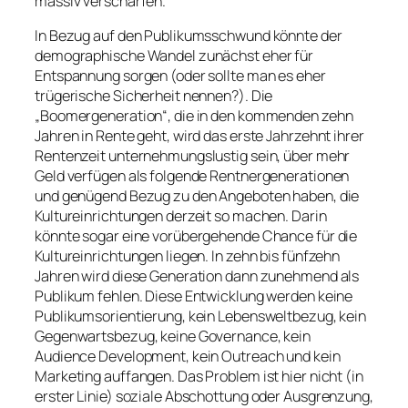
massiv verschärfen.
In Bezug auf den Publikumsschwund könnte der
demographische Wandel zunächst eher für
Entspannung sorgen (oder sollte man es eher
trügerische Sicherheit nennen?). Die
„Boomergeneration“, die in den kommenden zehn
Jahren in Rente geht, wird das erste Jahrzehnt ihrer
Rentenzeit unternehmungslustig sein, über mehr
Geld verfügen als folgende Rentnergenerationen
und genügend Bezug zu den Angeboten haben, die
Kultureinrichtungen derzeit so machen. Darin
könnte sogar eine vorübergehende Chance für die
Kultureinrichtungen liegen. In zehn bis fünfzehn
Jahren wird diese Generation dann zunehmend als
Publikum fehlen. Diese Entwicklung werden keine
Publikumsorientierung, kein Lebensweltbezug, kein
Gegenwartsbezug, keine Governance, kein
Audience Development, kein Outreach und kein
Marketing auffangen. Das Problem ist hier nicht (in
erster Linie) soziale Abschottung oder Ausgrenzung,