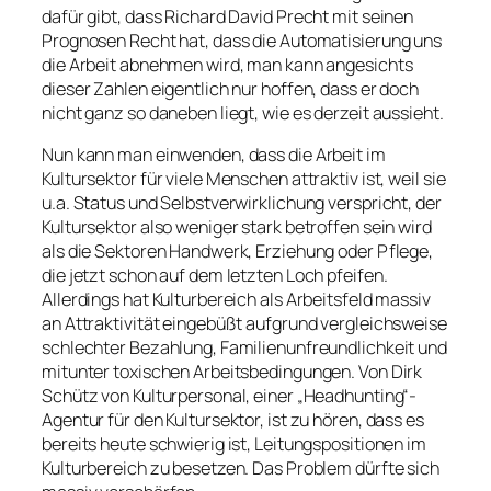
dafür gibt, dass Richard David Precht mit seinen
Prognosen Recht hat, dass die Automatisierung uns
die Arbeit abnehmen wird, man kann angesichts
dieser Zahlen eigentlich nur hoffen, dass er doch
nicht ganz so daneben liegt, wie es derzeit aussieht.
Nun kann man einwenden, dass die Arbeit im
Kultursektor für viele Menschen attraktiv ist, weil sie
u.a. Status und Selbstverwirklichung verspricht, der
Kultursektor also weniger stark betroffen sein wird
als die Sektoren Handwerk, Erziehung oder Pflege,
die jetzt schon auf dem letzten Loch pfeifen.
Allerdings hat Kulturbereich als Arbeitsfeld massiv
an Attraktivität eingebüßt aufgrund vergleichsweise
schlechter Bezahlung, Familienunfreundlichkeit und
mitunter toxischen Arbeitsbedingungen. Von Dirk
Schütz von Kulturpersonal, einer „Headhunting“-
Agentur für den Kultursektor, ist zu hören, dass es
bereits heute schwierig ist, Leitungspositionen im
Kulturbereich zu besetzen. Das Problem dürfte sich