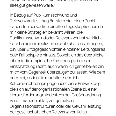
alles gut gewesen wäre.“
In Bezug auf Publikumsschwund und
Relevanzverlust mag Burstein hier einen Punkt
haben. Ich persönlich bin allerdings skeptischer, da
mir keine Strategien bekannt wären, die
Publikumsschwund oder Relevanzverlust wirklich
nachhaltig und replizierbar aufzuhalten vermögen,
d.h. über Erfolgsgeschichten einzelner Leitungsäras
oder Fallbeispiele hinaus. Soweit ich das überblicke,
gibt mir die empirische Forschung bei dieser
Einschätzung recht, auch wenn ich gerne bereit bin,
mich vom Gegenteil überzeugen zu lassen. Wie dem
auch sei, endgültig machtlos sehe ich
Kultureinrichtungen gegenüber einer Entwicklung,
die sich auf der organisationalen Ebene zu einer
Herausforderung mindestens der Größenordnung
von Klimaneutralität, zeitgemäßen
Organisationsstrukturen oder der Gewährleistung
der gesellschaftlichen Relevanz von Kultur