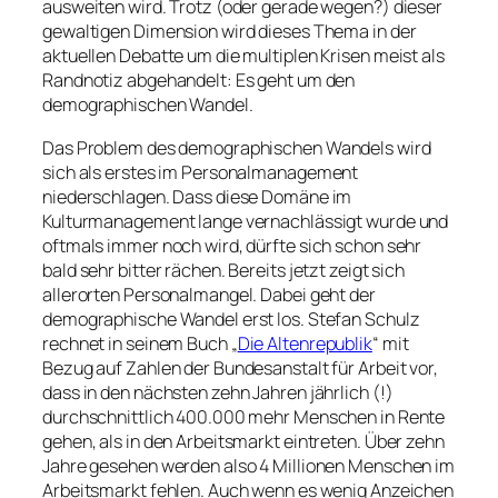
ausweiten wird. Trotz (oder gerade wegen?) dieser
gewaltigen Dimension wird dieses Thema in der
aktuellen Debatte um die multiplen Krisen meist als
Randnotiz abgehandelt: Es geht um den
demographischen Wandel.
Das Problem des demographischen Wandels wird
sich als erstes im Personalmanagement
niederschlagen. Dass diese Domäne im
Kulturmanagement lange vernachlässigt wurde und
oftmals immer noch wird, dürfte sich schon sehr
bald sehr bitter rächen. Bereits jetzt zeigt sich
allerorten Personalmangel. Dabei geht der
demographische Wandel erst los. Stefan Schulz
rechnet in seinem Buch „
Die Altenrepublik
“ mit
Bezug auf Zahlen der Bundesanstalt für Arbeit vor,
dass in den nächsten zehn Jahren jährlich (!)
durchschnittlich 400.000 mehr Menschen in Rente
gehen, als in den Arbeitsmarkt eintreten. Über zehn
Jahre gesehen werden also 4 Millionen Menschen im
Arbeitsmarkt fehlen. Auch wenn es wenig Anzeichen