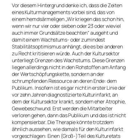
Vor diesem Hintergrund denke ich, dass die Zeiten
eines Kulturmanagements vorbei sind, das von
einem hemdsärmeligen „Wir kriegen das schon hin,
wenn wir nur vier oder sieben oder 23 oder wieviel
auch immer Grundsätze beachten“ ausgeht und
damit einem Wachstums- oder zumindest
Stabilitätsoptimismus anhängt, die es bei anderen
zu Recht kritisieren würde. Auch der Kultursektor
unterliegt Grenzen des Wachstums. Diese Grenzen
liegen allerdings nicht in den Rohstoffen am Anfang
der Wertschöpfungskette, sondern an der
schrumpfenden Ressource an deren Ende: dem
Publikum. Insofern ist es gar nicht in erster Linie der
vor zehn Jahren diagnostizierte Kulturinfarkt, an
dem der Kultursektor krankt, sondern eher Atrophie,
Gewebeschwund. Erst werden die Mitarbeiter
verloren gehen, dann das Publikum und das ist nicht
kompensierbar. Die Therapie könnte trotzdem
ähnlich aussehen, wie damals für den Kulturinfarkt
vorgeschlagen: Einen (Groß-)Teil des Kulturetats