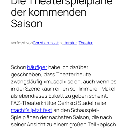
Die Theaterspielpläne
der kommenden
Saison
Verfasst von
Christian Holst
in
Literatur
, 
Theater
Schon
häufiger
habe ich darüber
geschrieben, dass Theater heute
zwangsläufig «museal» seien, auch wenn es
in der Szene kaum einen schlimmeren Makel
als ebendieses Etikett zu geben scheint.
FAZ-Theaterkritiker Gerhard Stadelmeier
macht’s jetzt fest
an den Schauspiel-
Spielplänen der nächsten Saison, die nach
seiner Ansicht zu einem großen Teil «episch