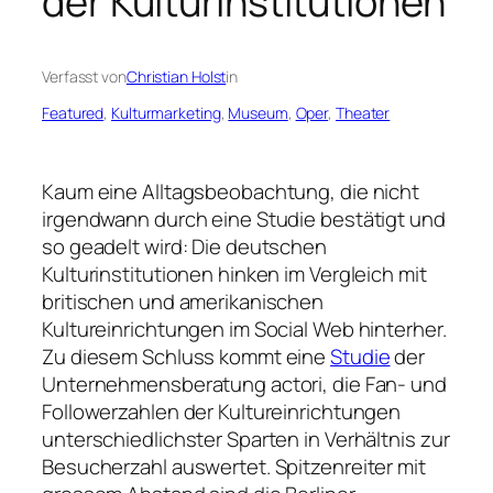
der Kulturinstitutionen
Verfasst von
Christian Holst
in
Featured
, 
Kulturmarketing
, 
Museum
, 
Oper
, 
Theater
Kaum eine Alltagsbeobachtung, die nicht
irgendwann durch eine Studie bestätigt und
so geadelt wird: Die deutschen
Kulturinstitutionen hinken im Vergleich mit
britischen und amerikanischen
Kultureinrichtungen im Social Web hinterher.
Zu diesem Schluss kommt eine
Studie
der
Unternehmensberatung actori, die Fan- und
Followerzahlen der Kultureinrichtungen
unterschiedlichster Sparten in Verhältnis zur
Besucherzahl auswertet. Spitzenreiter mit