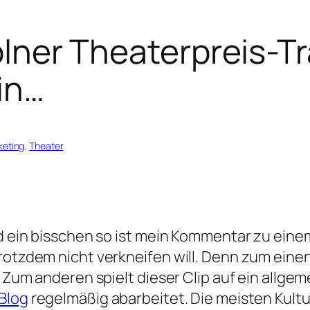
 Kölner Theaterpreis-T
in…
keting
, 
Theater
Und ein bisschen so ist mein Kommentar zu ein
rotzdem nicht verkneifen will. Denn zum eine
s. Zum anderen spielt dieser Clip auf ein allg
Blog
regelmäßig abarbeitet. Die meisten Kultu